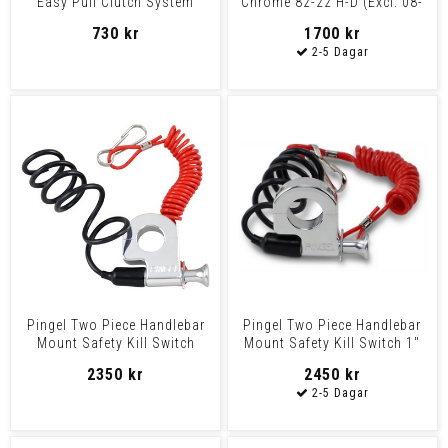
Easy Pull Clutch System
Chrome 82-22 H-D (Excl. 08-
Moose Easy Pull Cltch
22 E-Throttle And
730 kr
1700 kr
Pingel Two Piece Handlebar
Pingel Two Piece Handlebar
Mount Safety Kill Switch
Mount Safety Kill Switch 1"
7/8" 2-Pc Hbar Mt
2-Pc Hbar Mt Ki
2350 kr
2450 kr