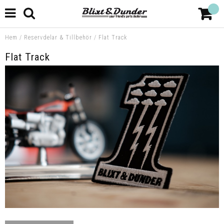
Hem
/
Reservdelar & Tillbehör
/
Flat Track
Flat Track