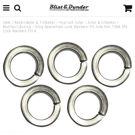
Hem
/
Reservdelar & Tillbehör
/
Hjul och Axlar
/
Axlar & tillbehör
/
Muttrar/Låsning
/
Drag Specialties Lock Washers Frt Axle Nut 7068 5Pk
Lock Washers Frt A