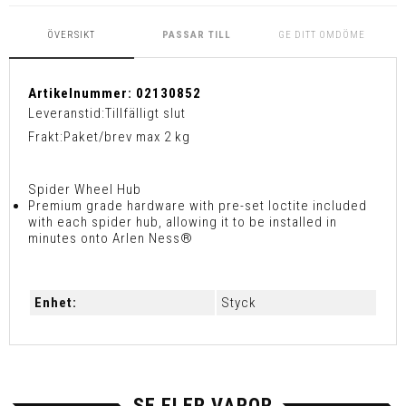
ÖVERSIKT
PASSAR TILL
GE DITT OMDÖME
Artikelnummer:
02130852
Leveranstid:
Tillfälligt slut
Frakt:
Paket/brev max 2 kg
Spider Wheel Hub
Premium grade hardware with pre-set loctite included
with each spider hub, allowing it to be installed in
minutes onto Arlen Ness®
Enhet:
Styck
SE FLER VAROR