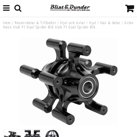
Hem
/
Reservdelar & Tillbehör
/
Hjul och Axlar
/
Hjul
/
Nav & delar
/
Arlen
Ness Hub Ft Dual Spider Blk Hub Ft Dual Spider Blk