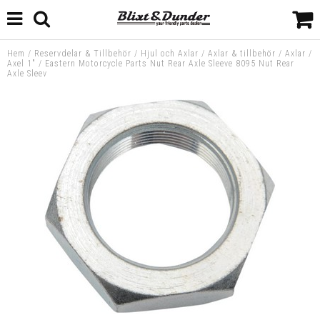
Hem
/
Reservdelar & Tillbehör
/
Hjul och Axlar
/
Axlar & tillbehör
/
Axlar
/
Axel 1"
/
Eastern Motorcycle Parts Nut Rear Axle Sleeve 8095 Nut Rear
Axle Sleev