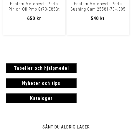
Eastern Motorcycle Parts
Eastern Motorcycle Parts
Pinion Oil Pmp Gr73-E85Bt
Bushing Cam 25581-70+.005
Pinion Oil Pmp Gr73
Bushing Cam 25581-7
650 kr
540 kr
Tabeller och hjälpmedel
Nyheter och tips
Kataloger
SÅNT DU ALDRIG LÄSER