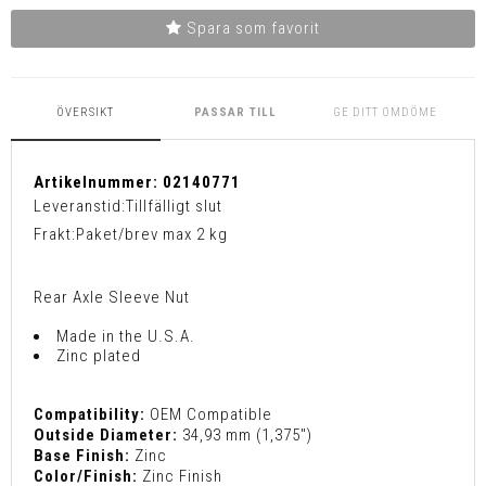
Spara som favorit
ÖVERSIKT
PASSAR TILL
GE DITT OMDÖME
Artikelnummer:
02140771
Leveranstid:
Tillfälligt slut
Frakt:
Paket/brev max 2 kg
Rear Axle Sleeve Nut
Made in the U.S.A.
Zinc plated
Compatibility:
OEM Compatible
Outside Diameter:
34,93 mm (1,375")
Base Finish:
Zinc
Color/Finish:
Zinc Finish