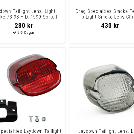
down Taillight Lens. Light
Drag Specialties Smoke F
e 73-98 H-D, 1999 Softail
Tip Light Smoke Lens Ch
Light Tip Sm
280 kr
430 kr
pecialties Laydown Taillight
Laydown Taillight Lens. L