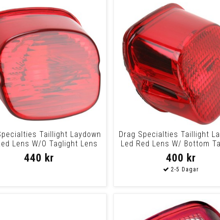
pecialties Taillight Laydown
Drag Specialties Taillight 
Red Lens W/O Taglight Lens
Led Red Lens W/ Bottom Ta
T/L
Len
440 kr
400 kr