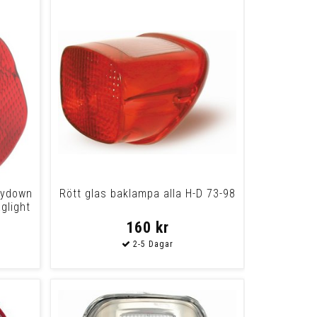
Laydown
Rött glas baklampa alla H-D 73-98
glight
160 kr