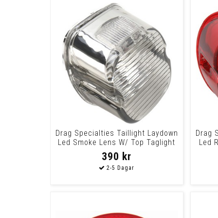
Drag Specialties Taillight Laydown
Drag S
Led Smoke Lens W/ Top Taglight
Led 
Lens
390 kr