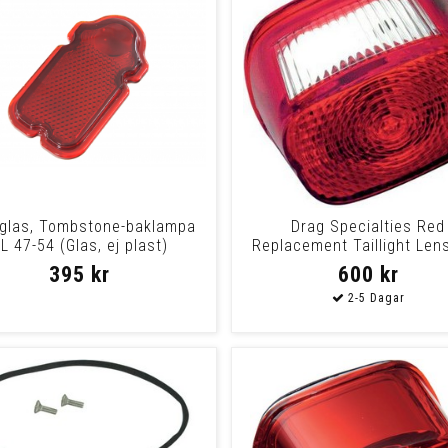
 glas, Tombstone-baklampa
Drag Specialties Red
L 47-54 (Glas, ej plast)
Replacement Taillight Len
Tailight Lens L03-
395 kr
600 kr