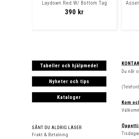
Laydown Red W/ Bottom Tag
Assem
Window Laydw
390 kr
KONTAK
Tabeller och hjälpmedel
Du når o
Nyheter och tips
(Telefon
Kataloger
Kom och
Välkomm
Öppetti
SÅNT DU ALDRIG LÄSER
Tisdagar
Frakt & Betalning