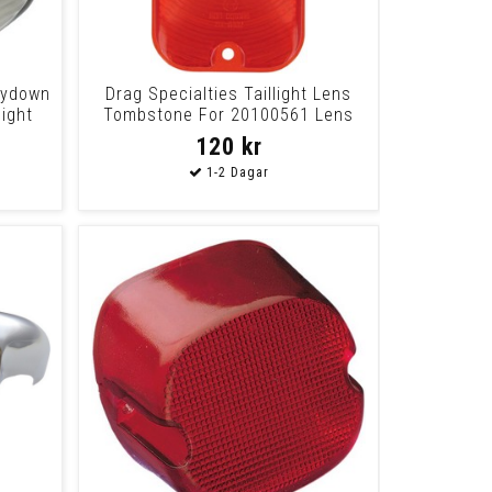
Laydown
Drag Specialties Taillight Lens
ight
Tombstone For 20100561 Lens
T/L Red F/
120 kr