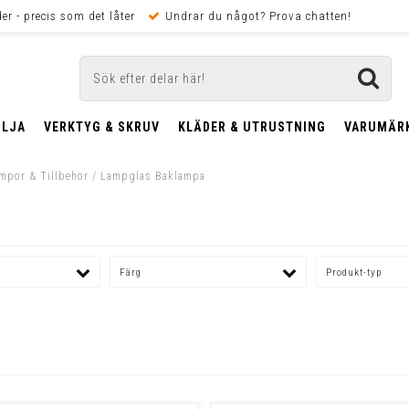
er - precis som det låter
Undrar du något? Prova chatten!
OLJA
VERKTYG & SKRUV
KLÄDER & UTRUSTNING
VARUMÄR
mpor & Tillbehör
/
Lampglas Baklampa
Färg
Produkt-typ