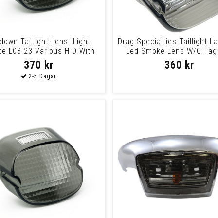
down Taillight Lens. Light
Drag Specialties Taillight 
e L03-23 Various H-D With
Led Smoke Lens W/O Tagl
Convention
Lens T/
370 kr
360 kr