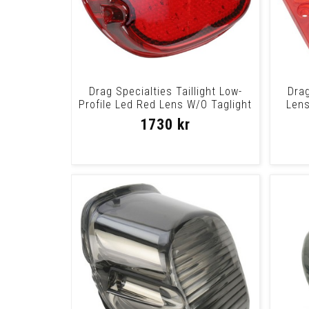
Drag Specialties Taillight Low-
Dra
Profile Led Red Lens W/O Taglight
Lens
Taill
1730 kr