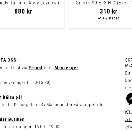
bly Taillight Assy Laydown
Smoke 99-E03 H-D (Excl. 
Softail, Fx
880 kr
310 kr
TA OSS!
SKR
ME
ss enklast via
E-post
eller
Messenger
Ett
kon
tider vardagar 11.00-15.30)
me
 hälsa på!
en till Krusegatan 23 i Malmö under våra öppettider!
Kl
der Butiken
at
 och Torsdagar: 16:00 - 19:00
ch