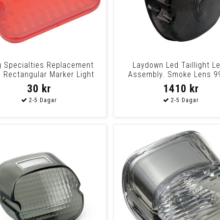
g Specialties Replacement
Laydown Led Taillight L
 Rectangular Marker Light
Assembly. Smoke Lens 9
Red Lens Re
Various Softail,
30 kr
1410 kr