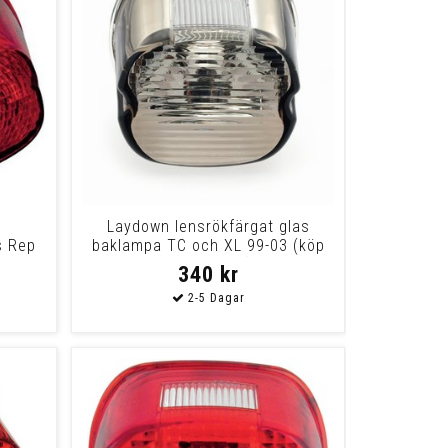
Laydown lensrökfärgat glas
s Rep
baklampa TC och XL 99-03 (köp
till 70-0108)
340 kr