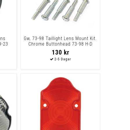
ens
Gw, 73-98 Taillight Lens Mount Kit.
9-23
Chrome Buttonhead 73-98 H-D
Models
130 kr