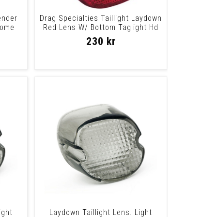
ender
Drag Specialties Taillight Laydown
rome
Red Lens W/ Bottom Taglight Hd
84-9
230 kr
ight
Laydown Taillight Lens. Light