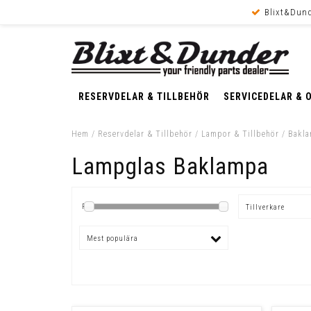
Blixt&Dund
RESERVDELAR & TILLBEHÖR
SERVICEDELAR & 
Hem
/
Reservdelar & Tillbehör
/
Lampor & Tillbehör
/
Bakla
Lampglas Baklampa
Pris
Tillverkare
Mest populära