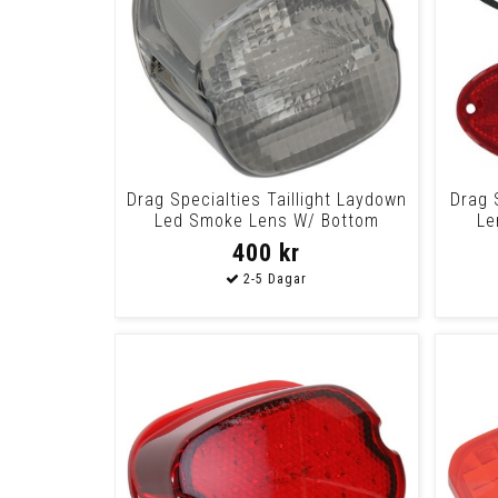
Drag Specialties Taillight Laydown
Drag 
Led Smoke Lens W/ Bottom
Le
Taglight L
400 kr