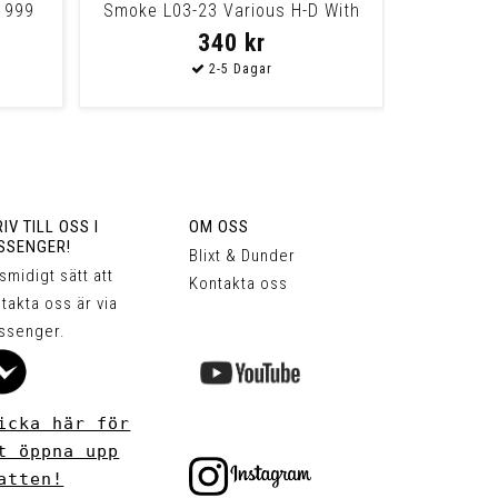
1999
Smoke L03-23 Various H-D With
Convention
340 kr
IV TILL OSS I
OM OSS
SSENGER!
Blixt & Dunder
 smidigt sätt att
Kontakta oss
takta oss är via
ssenger.
icka här för
t öppna upp
atten!