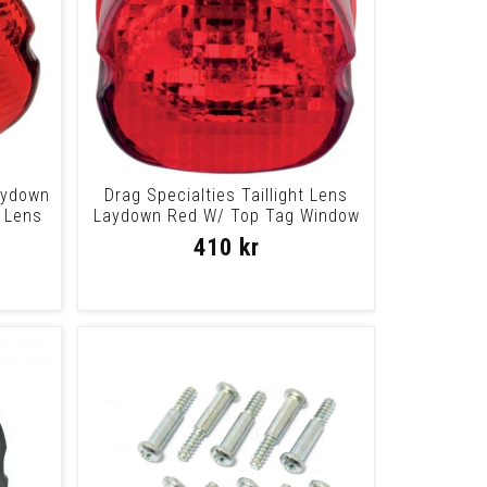
Laydown
Drag Specialties Taillight Lens
 Lens
Laydown Red W/ Top Tag Window
Laydwn T
410 kr