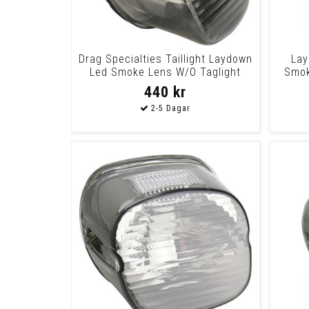
Drag Specialties Taillight Laydown
Lay
Led Smoke Lens W/O Taglight
Smok
Lens T/
440 kr