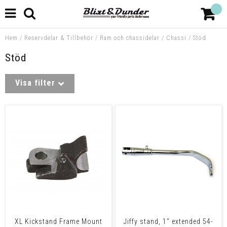
Hem
/
Reservdelar & Tillbehör
/
Ram och chassidelar
/
Chassi
/
Stöd
Stöd
Visa filter
XL Kickstand Frame Mount
Jiffy stand, 1" extended 54-