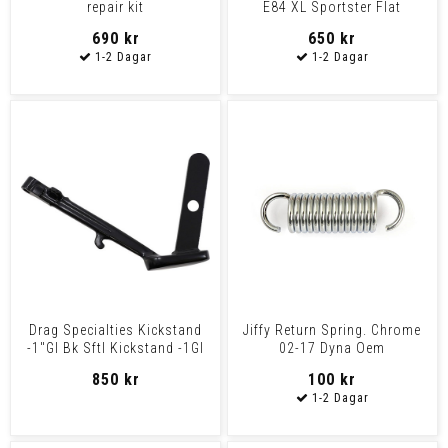
repair kit
E84 XL Sportster Flat
bottom, 10.5 inch, w
690 kr
650 kr
Drag Specialties Kickstand
Jiffy Return Spring. Chrome
-1"Gl Bk Sftl Kickstand -1Gl
02-17 Dyna Oem
Bk Sftl
Replacement Reference 5005
850 kr
100 kr