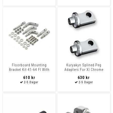
Floorboard Mounting
Kuryakyn Splined Peg
Bracket Kit 41-64 Fl With
Adapters For Xl Chrome
Steel Primary
Adapters Splined Peg - Xl
610 kr
630 kr