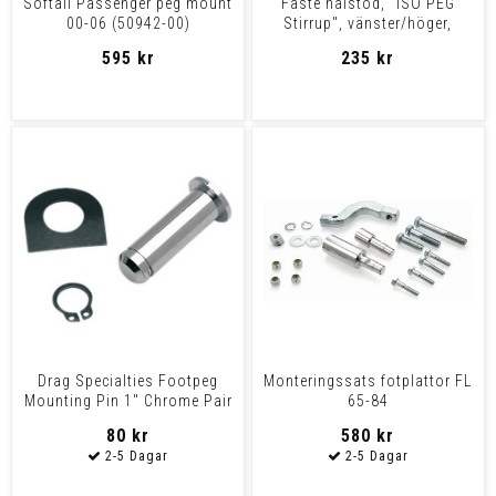
Softail Passenger peg mount
Fäste hälstöd, "ISO PEG
00-06 (50942-00)
Stirrup", vänster/höger,
Küryakyn, krom
595 kr
235 kr
Drag Specialties Footpeg
Monteringssats fotplattor FL
Mounting Pin 1" Chrome Pair
65-84
Pins Ft.Peg Mnt 1
80 kr
580 kr