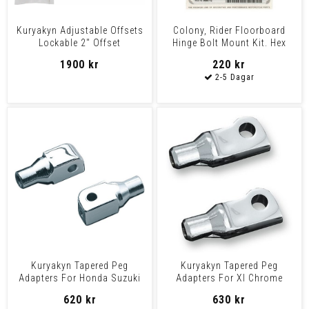
Kuryakyn Adjustable Offsets
Colony, Rider Floorboard
Lockable 2" Offset
Hinge Bolt Mount Kit. Hex
Adjustable Lockable Mou
14-E82 H-D
1900 kr
220 kr
Kuryakyn Tapered Peg
Kuryakyn Tapered Peg
Adapters For Honda Suzuki
Adapters For Xl Chrome
Triumph & Yamaha Chrome
Adapters Tapered Male Peg
620 kr
630 kr