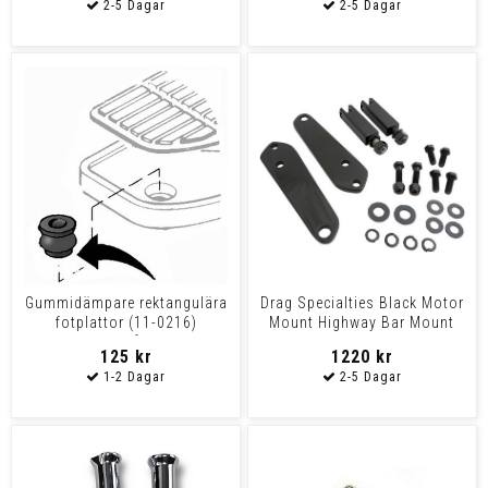
Gummidämpare rektangulära
Drag Specialties Black Motor
fotplattor (11-0216)
Mount Highway Bar Mount
8st/påse
Hwy Pegs Blk Fxd
125 kr
1220 kr