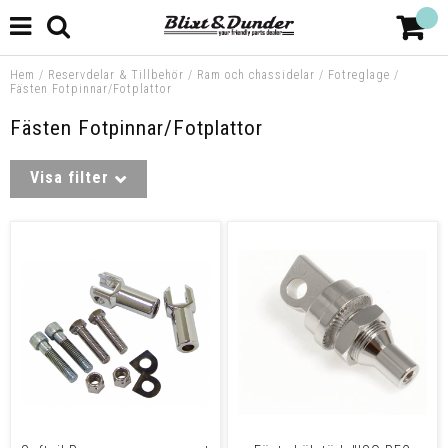
Hem
/
Reservdelar & Tillbehör
/
Ram och chassidelar
/
Fotreglage
/
Fästen Fotpinnar/Fotplattor
Fästen Fotpinnar/Fotplattor
Visa filter