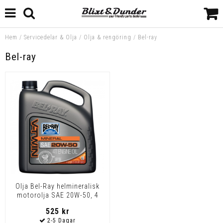
Hem
/
Servicedelar & Olja
/
Olja & rengöring
/
Bel-ray
Bel-ray
Olja Bel-Ray helmineralisk
motorolja SAE 20W-50, 4
Liters dunk
525 kr