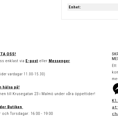
Enhet:
TA OSS!
SKR
ME
ss enklast via
E-post
eller
Messenger
Ett
kon
tider vardagar 11.00-15.30)
me
 hälsa på!
en till Krusegatan 23 i Malmö under våra öppettider!
Kl
der Butiken
at
 och Torsdagar: 16:00 - 19:00
ch