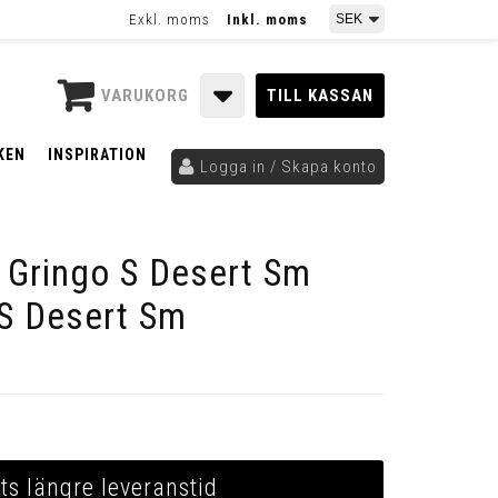
Exkl. moms
Inkl. moms
VARUKORG
TILL KASSAN
KEN
INSPIRATION
Logga in / Skapa konto
t Gringo S Desert Sm
S Desert Sm
ts längre leveranstid