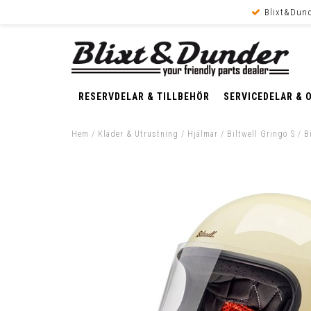
Blixt&Dund
RESERVDELAR & TILLBEHÖR
SERVICEDELAR & 
Hem
/
Kläder & Utrustning
/
Hjälmar
/
Biltwell Gringo S
/
B