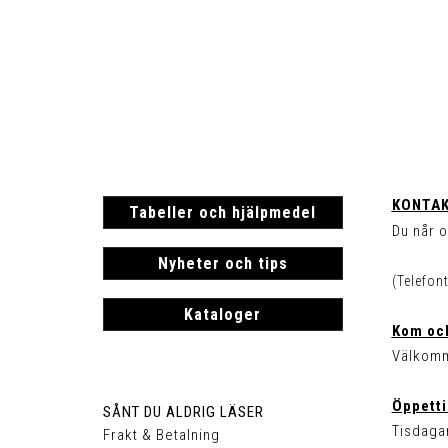
KONTAK
Tabeller och hjälpmedel
Du når o
Nyheter och tips
(Telefon
Kataloger
Kom och
Välkomm
Öppetti
SÅNT DU ALDRIG LÄSER
Tisdagar
Frakt & Betalning