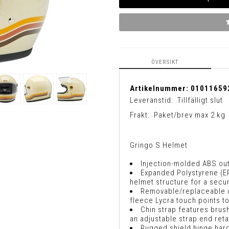
ÖVERSIKT
Artikelnummer:
01011659
Leveranstid:
Tillfälligt slut
Frakt:
Paket/brev max 2 kg
Gringo S Helmet
Injection-molded ABS oute
Expanded Polystyrene (EP
helmet structure for a secu
Removable/replaceable c
fleece Lycra touch points t
Chin strap features brus
an adjustable strap end reta
Rugged shield hinge hard