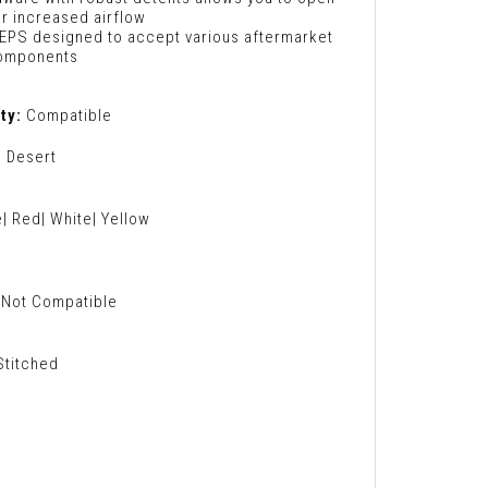
or increased airflow
EPS designed to accept various aftermarket
components
ty:
Compatible
 Desert
| Red| White| Yellow
Not Compatible
titched