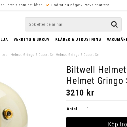
er - precis som det låter
Undrar du något? Prova chatten!
OLJA
VERKTYG & SKRUV
KLÄDER & UTRUSTNING
VARUMÄR
iltwell Helmet Gringo S Desert Sm Helmet Gringo S Desert Sm
Biltwell Helme
Helmet Gringo 
3210
kr
Antal:
Köp tro