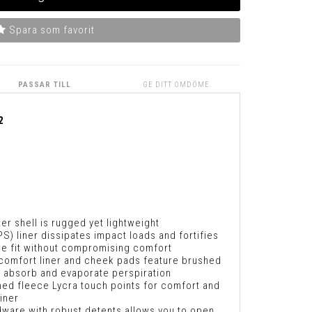
Spara som favorit
PASSAR TILL
GE DITT OMDÖME
2
r shell is rugged yet lightweight
S) liner dissipates impact loads and fortifies
re fit without compromising comfort
omfort liner and cheek pads feature brushed
o absorb and evaporate perspiration
hed fleece Lycra touch points for comfort and
iner
ware with robust detents allows you to open