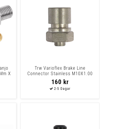
anjo
Trw Varioflex Brake Line
0Mm X
Connector Stainless M10X1.00
Universal This C
160 kr