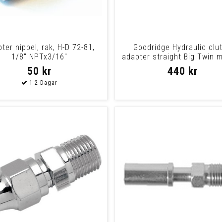
ter nippel, rak, H-D 72-81,
Goodridge Hydraulic clu
1/8" NPTx3/16"
adapter straight Big Twin 
Adapter
50 kr
440 kr