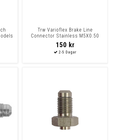
tch
Trw Varioflex Brake Line
models
Connector Stainless M5X0.50
Universal This Co
150 kr