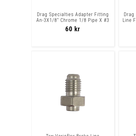
Drag Specialties Adapter Fitting
Drag 
An-3X1/8" Chrome 1/8 Pipe X #3
Line 
Fittin
60 kr