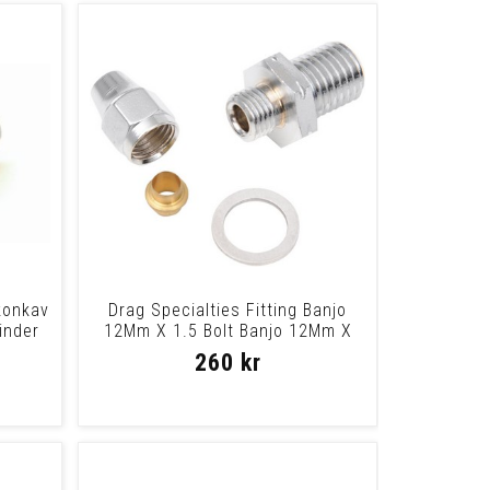
konkav
Drag Specialties Fitting Banjo
inder
12Mm X 1.5 Bolt Banjo 12Mm X
1.50
260 kr