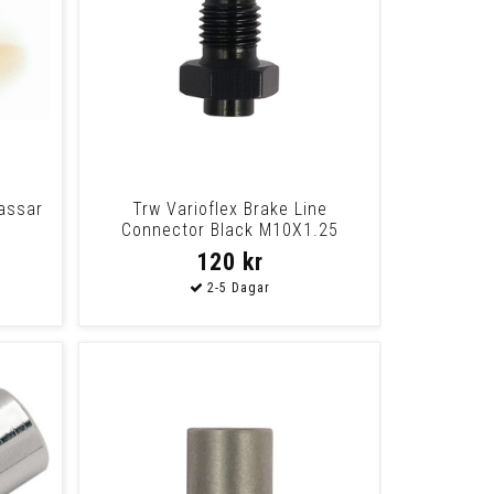
assar
Trw Varioflex Brake Line
Connector Black M10X1.25
Universal Item With
120 kr