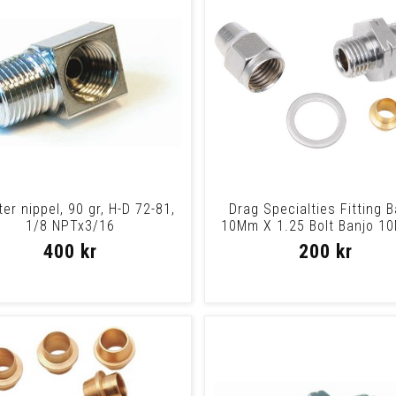
er nippel, 90 gr, H-D 72-81,
Drag Specialties Fitting B
1/8 NPTx3/16
10Mm X 1.25 Bolt Banjo 1
1.25
400 kr
200 kr