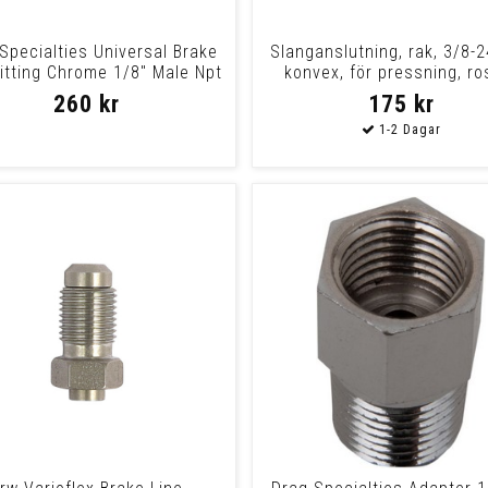
Specialties Universal Brake
Slanganslutning, rak, 3/8-
Fitting Chrome 1/8" Male Npt
konvex, för pressning, ros
Str
260 kr
175 kr