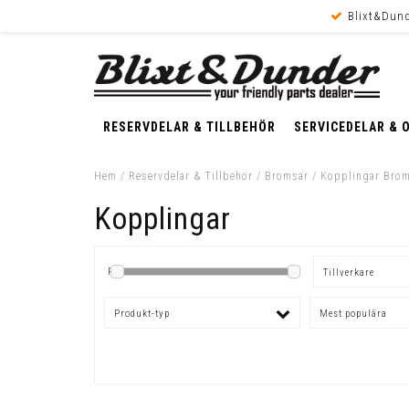
Blixt&Dund
RESERVDELAR & TILLBEHÖR
SERVICEDELAR & 
Hem
/
Reservdelar & Tillbehör
/
Bromsar
/
Kopplingar Bro
Kopplingar
Pris
Tillverkare
Produkt-typ
Mest populära