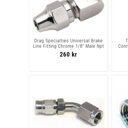
Drag Specialties Universal Brake
T
Line Fitting Chrome 1/8" Male Npt
Conn
90Â
260 kr