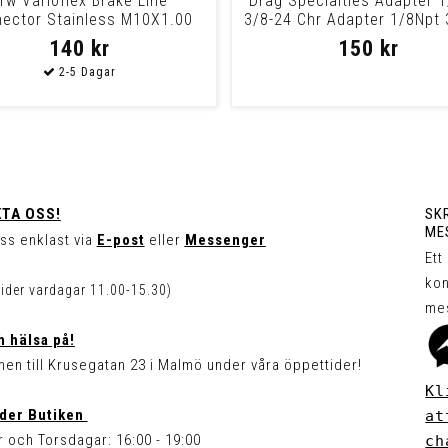
rw Varioflex Brake Line
Drag Specialties Adapter 
ector Stainless M10X1.00
3/8-24 Chr Adapter 1/8Npt 
Universal This C
Chr
140 kr
150 kr
TA OSS!
SKR
ME
ss enklast via
E-post
eller
Messenger
Ett
kon
tider vardagar 11.00-15.30)
me
 hälsa på!
en till Krusegatan 23 i Malmö under våra öppettider!
Kl
der Butiken
at
 och Torsdagar: 16:00 - 19:00
ch