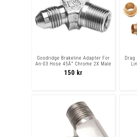
Goodridge Brakeline Adapter For
Drag 
An-03 Hose 45Â° Chrome 2X Male
Li
3/8X24
150 kr