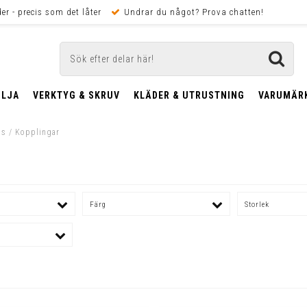
er - precis som det låter
Undrar du något? Prova chatten!
OLJA
VERKTYG & SKRUV
KLÄDER & UTRUSTNING
VARUMÄR
ms
/
Kopplingar
Färg
Storlek