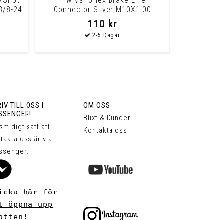
1/Snpt
Trw Varioflex Brake Line
3/8-24
Connector Silver M10X1.00
Universal This Come
110 kr
IV TILL OSS I
OM OSS
SSENGER!
Blixt & Dunder
 smidigt sätt att
Kontakta oss
takta oss är via
ssenger.
icka här för
t öppna upp
atten!