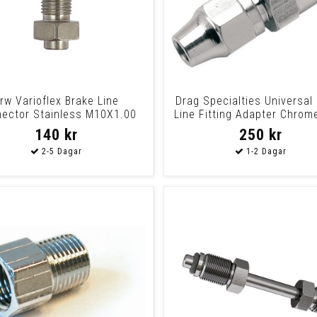
rw Varioflex Brake Line
Drag Specialties Universal
ector Stainless M10X1.00
Line Fitting Adapter Chrom
Universal This C
Fitt
140 kr
250 kr