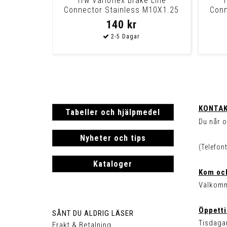
Trw Varioflex Brake Line
T
Connector Stainless M10X1.25
Conn
Universal This C
140 kr
KONTAK
Tabeller och hjälpmedel
Du når o
Nyheter och tips
(Telefon
Kataloger
Kom och
Välkomm
Öppetti
SÅNT DU ALDRIG LÄSER
Tisdagar
Frakt & Betalning