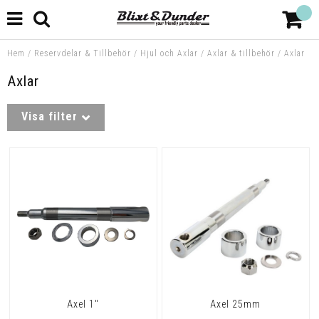
Hem
/
Reservdelar & Tillbehör
/
Hjul och Axlar
/
Axlar & tillbehör
/
Axlar
Axlar
Visa filter
Axel 1"
Axel 25mm