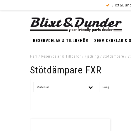
Blixt&Dund
RESERVDELAR & TILLBEHÖR
SERVICEDELAR & 
Hem
/
Reservdelar & Tillbehör
/
Fjädring
/
Stötdämpare
/
S
Stötdämpare FXR
Material
Färg