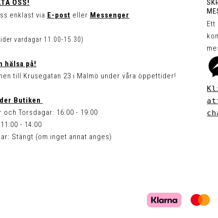
TA OSS!
SKR
ME
ss enklast via
E-post
eller
Messenger
Ett
kon
tider vardagar 11.00-15.30)
me
 hälsa på!
en till Krusegatan 23 i Malmö under våra öppettider!
Kl
der Butiken
at
 och Torsdagar: 16:00 - 19:00
ch
11:00 - 14:00
ar: Stängt (om inget annat anges)