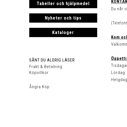
KONTAK
Tabeller och hjälpmedel
Du når o
Nyheter och tips
(Telefon
Kataloger
Kom och
Välkomm
Öppetti
SÅNT DU ALDRIG LÄSER
Tisdagar
Frakt & Betalning
Köpvillkor
Lördag: 
Helgdag
Ångra Köp