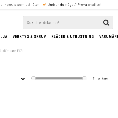
er - precis som det låter
Undrar du något? Prova chatten!
OLJA
VERKTYG & SKRUV
KLÄDER & UTRUSTNING
VARUMÄR
tötdämpare FXR
Pris
Tillverkare