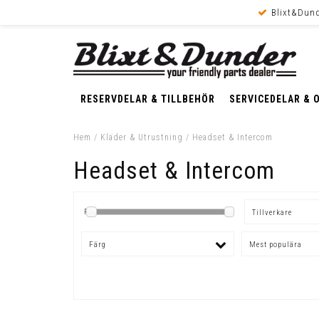
Blixt&Dund
RESERVDELAR & TILLBEHÖR
SERVICEDELAR & 
Hem
/
Kläder & Utrustning
/
Headset & Intercom
Headset & Intercom
Pris
Tillverkare
Färg
Mest populära