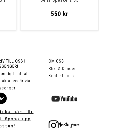
Sfr
Sena Speakers 5S
550 kr
IV TILL OSS I
OM OSS
SSENGER!
Blixt & Dunder
 smidigt sätt att
Kontakta oss
takta oss är via
ssenger.
icka här för
t öppna upp
atten!