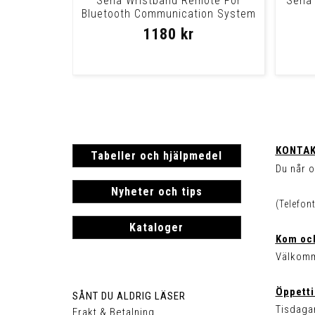
Sena Wristband Remote For
Sena 
Bluetooth Communication System
Wristband Rem
1180 kr
KONTAK
Tabeller och hjälpmedel
Du når o
Nyheter och tips
(Telefon
Kataloger
Kom och
Välkomm
Öppetti
SÅNT DU ALDRIG LÄSER
Tisdagar
Frakt & Betalning