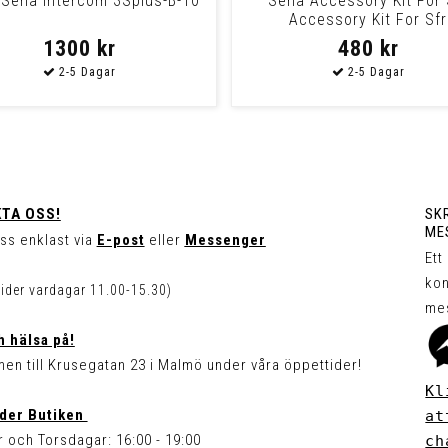
Sena Intercom 3Splus-B-10
Sena Accessory Kit For 
Accessory Kit For Sfr
1300 kr
480 kr
TA OSS!
SKR
ME
ss enklast via
E-post
eller
Messenger
Ett
kon
tider vardagar 11.00-15.30)
me
 hälsa på!
en till Krusegatan 23 i Malmö under våra öppettider!
Kl
der Butiken
at
 och Torsdagar: 16:00 - 19:00
ch