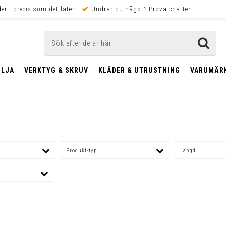
er - precis som det låter
Undrar du något? Prova chatten!
OLJA
VERKTYG & SKRUV
KLÄDER & UTRUSTNING
VARUMÄR
Produkt-typ
Längd