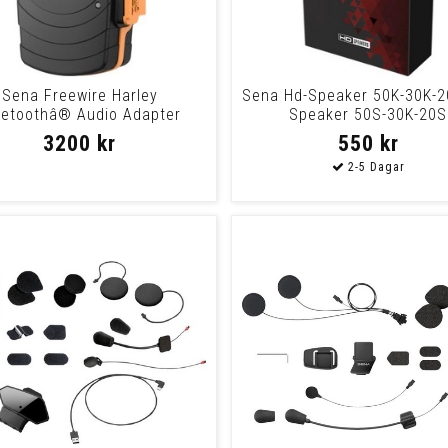
Sena Freewire Harley
Sena Hd-Speaker 50K-30K-2
uetoothâ® Audio Adapter
Speaker 50S-30K-20S
reewire Harley-Davidso
3200 kr
550 kr