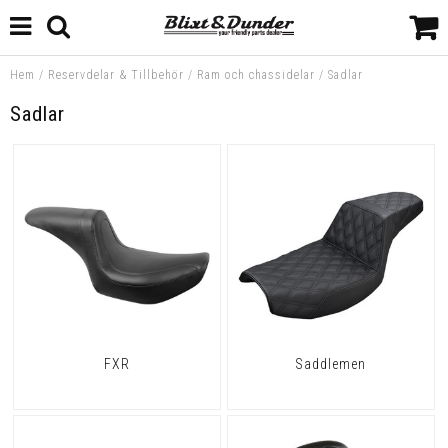
Hem
/
Reservdelar & Tillbehör
/
Ram och chassidelar
/
Sadlar
Sadlar
FXR
Saddlemen