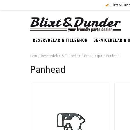
Blixt&Dund
RESERVDELAR & TILLBEHÖR
SERVICEDELAR & 
Hem
/
Reservdelar & Tillbehör
/
Packningar
/
Panhead
Panhead