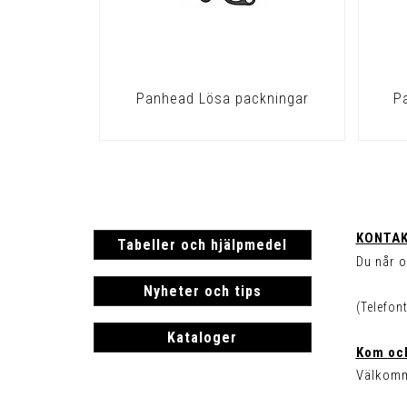
Panhead Lösa packningar
P
KONTAK
Tabeller och hjälpmedel
Du når o
Nyheter och tips
(Telefon
Kataloger
Kom och
Välkomm