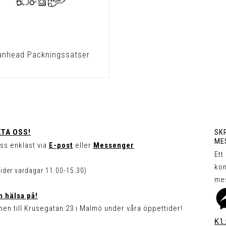
anhead Packningssatser
TA OSS!
SKR
ME
ss enklast via
E-post
eller
Messenger
Ett
kon
tider vardagar 11.00-15.30)
me
 hälsa på!
en till Krusegatan 23 i Malmö under våra öppettider!
Kl