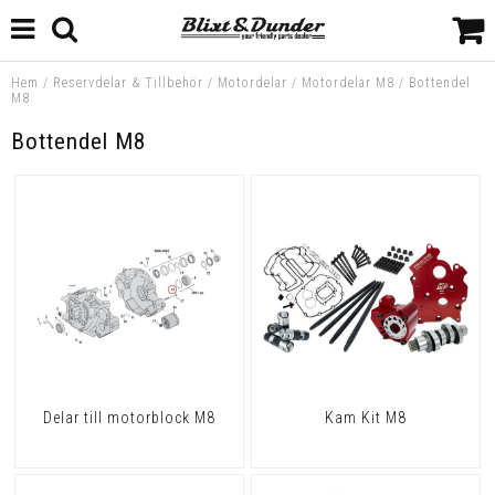
Hem
/
Reservdelar & Tillbehör
/
Motordelar
/
Motordelar M8
/
Bottendel
M8
Bottendel M8
Delar till motorblock M8
Kam Kit M8