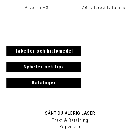
Vevparti M8
M8 Lyftare & lyftarhus
Tabeller och hjälpmedel
Nyheter och tips
Kataloger
SÅNT DU ALDRIG LÄSER
Frakt & Betalning
Köpvillkor