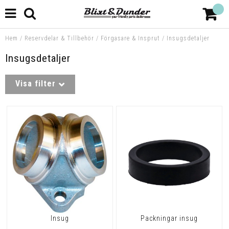
Hem
/
Reservdelar & Tillbehör
/
Förgasare & Insprut
/
Insugsdetaljer
Insugsdetaljer
Visa filter
Insug
Packningar insug