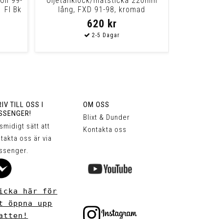
Oil 99-
Oljetanklock/mätsticka 220mm
 Fl Bk
lång, FXD 91-98, kromad
620 kr
IV TILL OSS I
OM OSS
SSENGER!
Blixt & Dunder
 smidigt sätt att
Kontakta oss
takta oss är via
ssenger.
icka här för
t öppna upp
atten!