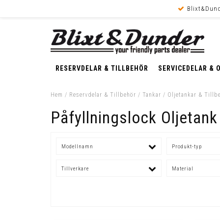
Blixt&Dund
RESERVDELAR & TILLBEHÖR
SERVICEDELAR & 
Hem
/
Reservdelar & Tillbehör
/
Tankar
/
Oljetankar & Tillb
Påfyllningslock Oljetank
Modellnamn
Produkt-typ
Tillverkare
Material