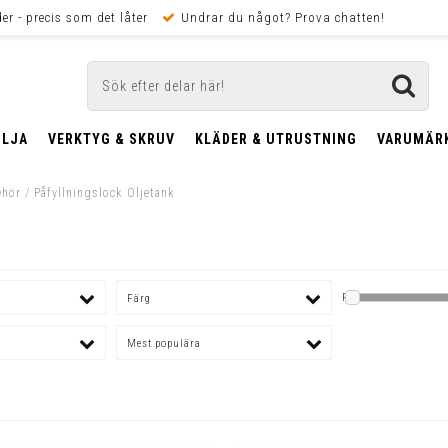
er - precis som det låter
Undrar du något? Prova chatten!
OLJA
VERKTYG & SKRUV
KLÄDER & UTRUSTNING
VARUMÄR
ehör
/
Påfyllningslock Oljetank
Pris
Färg
Mest populära