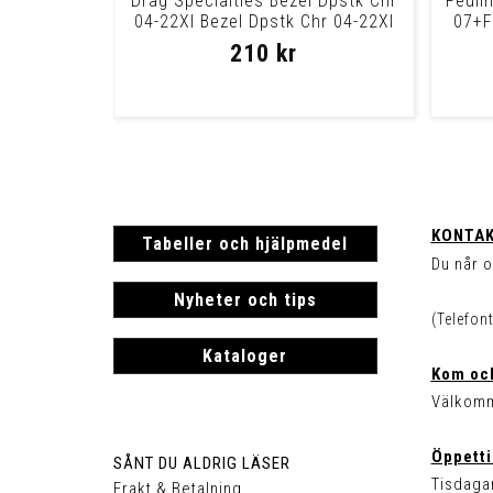
Drag Specialties Bezel Dpstk Chr
Feuli
04-22Xl Bezel Dpstk Chr 04-22Xl
07+F
210 kr
KONTAK
Tabeller och hjälpmedel
Du når o
Nyheter och tips
(Telefon
Kataloger
Kom och
Välkomm
Öppetti
SÅNT DU ALDRIG LÄSER
Tisdagar
Frakt & Betalning