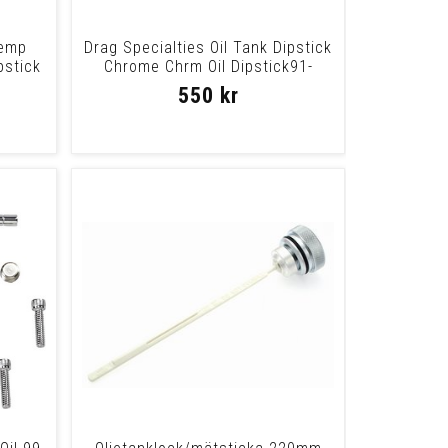
Temp
Drag Specialties Oil Tank Dipstick
pstick
Chrome Chrm Oil Dipstick91-
98Fxd
550 kr