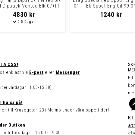
ng Parts Dipstick Vented Blk
Drag Specialties Spout Eng 
l Dipstick Vented Blk 07+Fl
01 Fl Bk Spout Eng Oil 99-01
4830 kr
1240 kr
TA OSS!
SKR
ME
ss enklast via
E-post
eller
Messenger
Ett
kon
tider vardagar 11.00-15.30)
me
 hälsa på!
en till Krusegatan 23 i Malmö under våra öppettider!
Kl
der Butiken
at
 och Torsdagar: 16:00 - 19:00
ch