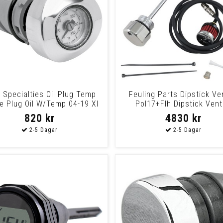
 Specialties Oil Plug Temp
Feuling Parts Dipstick Ve
e Plug Oil W/Temp 04-19 Xl
Pol17+Flh Dipstick Ven
Pol17+Flh
820 kr
4830 kr