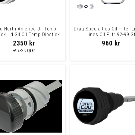
o North America Oil Temp
Drag Specialties Oil Filter L
ick Hd Sil Oil Temp Dipstick
Lines Oil Filtr 92-99 S
Hd Sil
2350 kr
960 kr