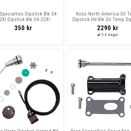
Specialties Dipstick Blk 04-
Koso North America Oil 
2Xl Dipstick Blk 04-22Xl
Dipstick Hd Blk Oil Temp Di
Hd Blk
350 kr
2290 kr