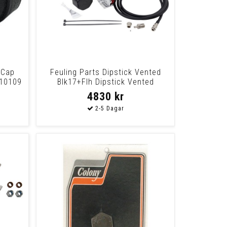
 Cap
Feuling Parts Dipstick Vented
310109
Blk17+Flh Dipstick Vented
Blk17+Flh
4830 kr