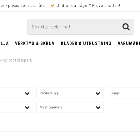
er - precis som det låter
Undrar du något? Prova chatten!
OLJA
VERKTYG & SKRUV
KLÄDER & UTRUSTNING
VARUMÄR
vrigt Stötdämpare
Produkt-typ
Längd
Mest populära