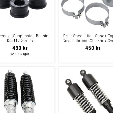
essive Suspension Bushing
Drag Specialties Shock To
Kit 412 Series
Cover Chrome Chr Shck Cv
64 Fl
430 kr
450 kr