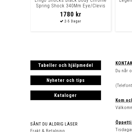
Emgo Shocks Black Body Chrome
Legen
Spring Shock 340Mm Eye/Clevis
1780 kr
KONTAK
Tabeller och hjälpmedel
Du når o
Nyheter och tips
(Telefon
Kataloger
Kom och
Välkomm
Öppetti
SÅNT DU ALDRIG LÄSER
Tisdagar
Frakt & Betalning