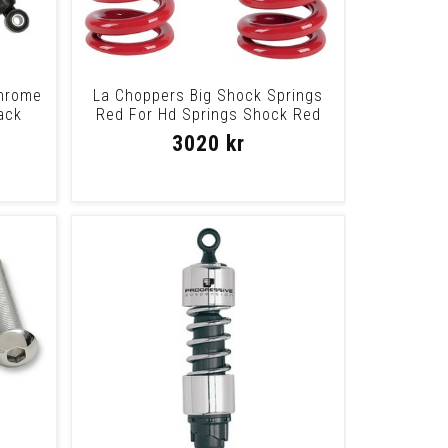
hrome
La Choppers Big Shock Springs
ack
Red For Hd Springs Shock Red
89-07
3020 kr