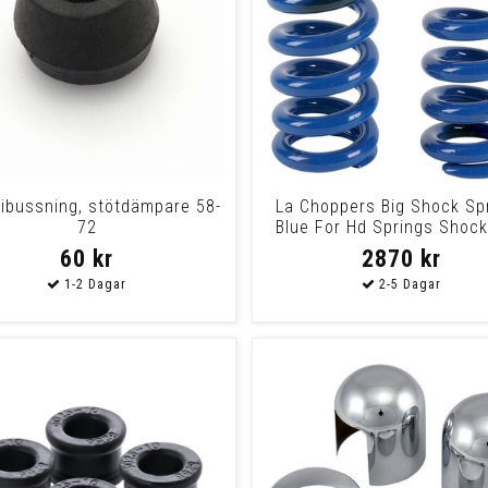
bussning, stötdämpare 58-
La Choppers Big Shock Sp
72
Blue For Hd Springs Shock
89-07
60 kr
2870 kr