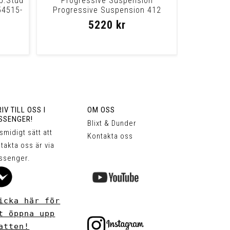
p.Stud
Progressive Suspension
54515-
Progressive Suspension 412
Series Standard Dual
5220 kr
IV TILL OSS I
OM OSS
SSENGER!
Blixt & Dunder
 smidigt sätt att
Kontakta oss
takta oss är via
ssenger.
icka här för
t öppna upp
atten!