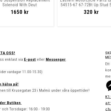
d Suspension Replacement
Eastern Motorcycle Parts U
Solenoid With Deut
54515-67 67-72Bt Up.Stud 
67 67-
1650 kr
320 kr
TA OSS!
SKR
ME
ss enklast via
E-post
eller
Messenger
Ett
kon
tider vardagar 11.00-15.30)
me
 hälsa på!
en till Krusegatan 23 i Malmö under våra öppettider!
Kl
der Butiken
at
 och Torsdagar: 16:00 - 19:00
ch