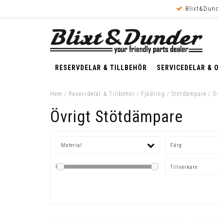
Blixt&Dund
RESERVDELAR & TILLBEHÖR
SERVICEDELAR & 
Hem
/
Reservdelar & Tillbehör
/
Fjädring
/
Stötdämpare
/
Ö
Övrigt Stötdämpare
Material
Färg
Pris
Tillverkare