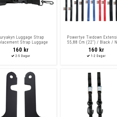
uryakyn Luggage Strap
Powertye Tiedown Extensi
placement Strap Luggage
55,88 Cm (22") / Black / 
Replacement
Soft-Tye 1
160 kr
160 kr