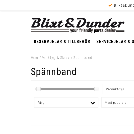
Blixt&Dund
RESERVDELAR & TILLBEHÖR
SERVICEDELAR & 
Hem
/
Verktyg & Skruv
/
Spännband
Spännband
Pris
Produkt-typ
Färg
Mest populära