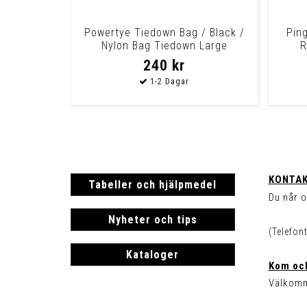
Powertye Tiedown Bag / Black /
Ping
Nylon Bag Tiedown Large
R
240 kr
KONTAK
Tabeller och hjälpmedel
Du når o
Nyheter och tips
(Telefon
Kataloger
Kom och
Välkomm