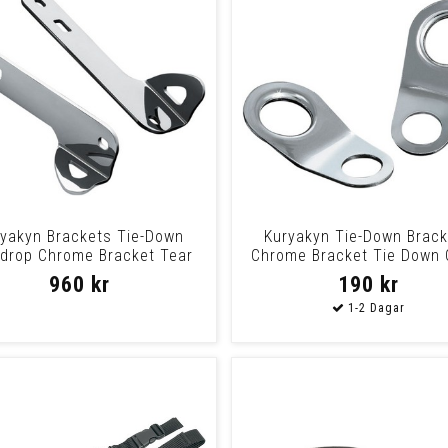
yakyn Brackets Tie-Down
Kuryakyn Tie-Down Brac
drop Chrome Bracket Tear
Chrome Bracket Tie Down 
Drop Tdown
Guides
960 kr
190 kr