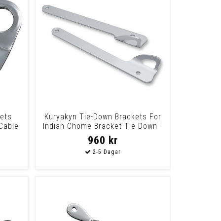
kets
Kuryakyn Tie-Down Brackets For
Cable
Indian Chome Bracket Tie Down -
Indian
960 kr