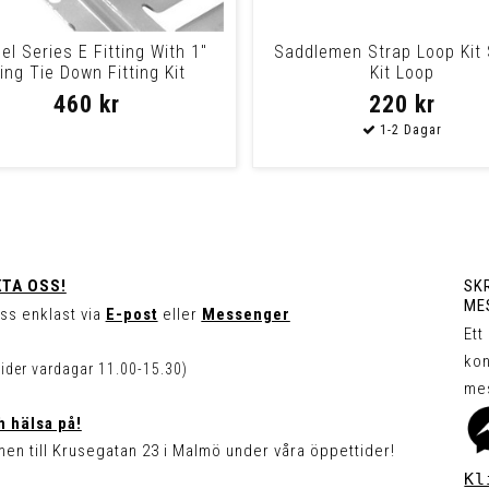
el Series E Fitting With 1"
Saddlemen Strap Loop Kit 
ing Tie Down Fitting Kit
Kit Loop
460 kr
220 kr
TA OSS!
SKR
ME
ss enklast via
E-post
eller
Messenger
Ett
kon
tider vardagar 11.00-15.30)
me
 hälsa på!
en till Krusegatan 23 i Malmö under våra öppettider!
Kl