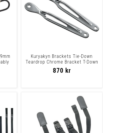
x 9mm
Kuryakyn Brackets Tie-Down
bably
Teardrop Chrome Bracket T-Down
Teardrop
870 kr