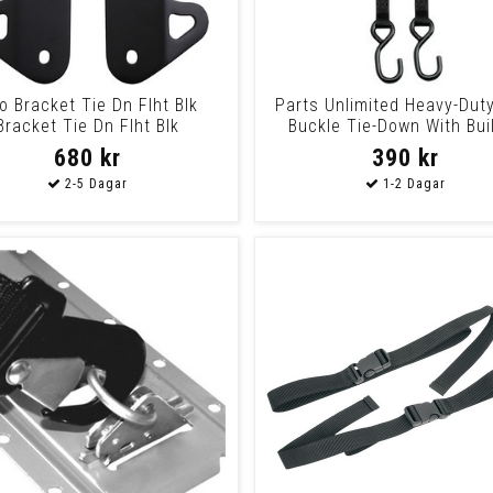
ro Bracket Tie Dn Flht Blk
Parts Unlimited Heavy-Dut
Bracket Tie Dn Flht Blk
Buckle Tie-Down With Buil
Assist Bl
680 kr
390 kr