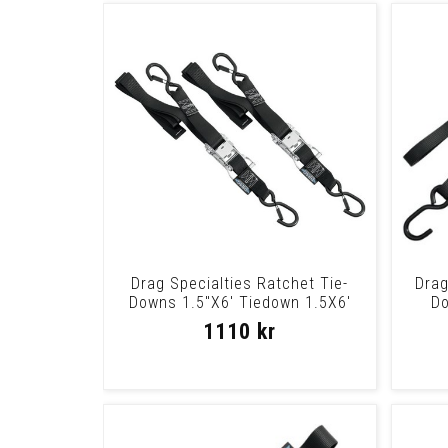
Drag Specialties Ratchet Tie-
Drag
Downs 1.5"X6' Tiedown 1.5X6'
Do
Rachet
1110 kr