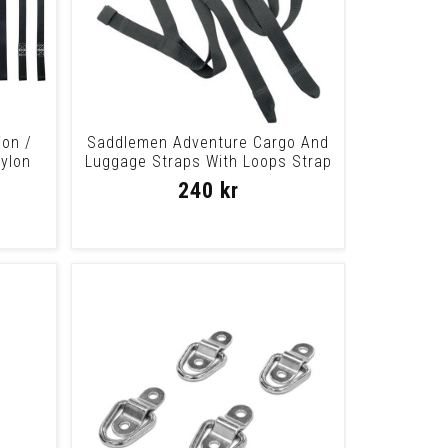
on /
Saddlemen Adventure Cargo And
Nylon
Luggage Straps With Loops Strap
Loop Kit
240 kr