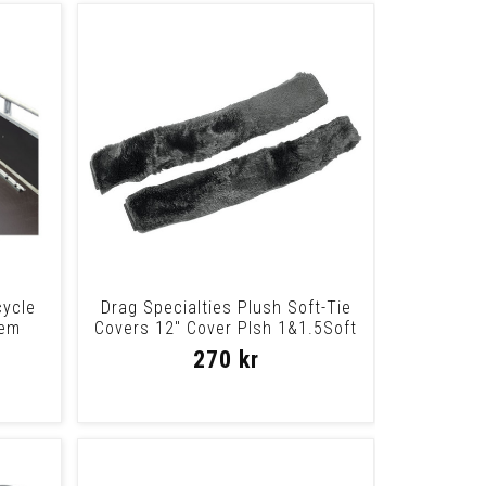
cycle
Drag Specialties Plush Soft-Tie
tem
Covers 12" Cover Plsh 1&1.5Soft
Tie
270 kr