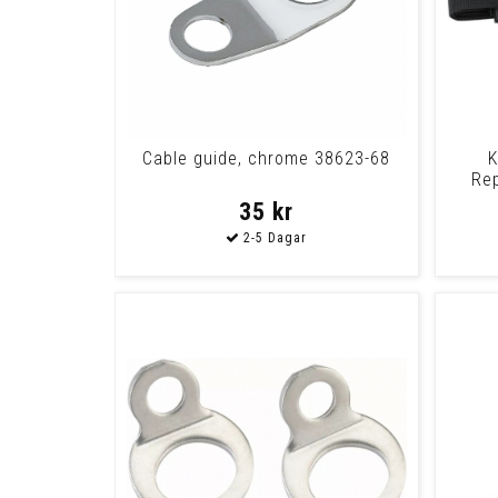
Cable guide, chrome 38623-68
K
Re
35 kr