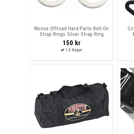
Moose Offroad Hard-Parts Bolt-On
Ci
Strap Rings Silver Strap Ring
Moose R
150 kr