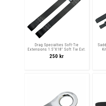
Drag Specialties Soft-Tie
Sadd
Extensions 1.5"X18" Soft Tie Ext.
Ki
1.5 X 18
250 kr