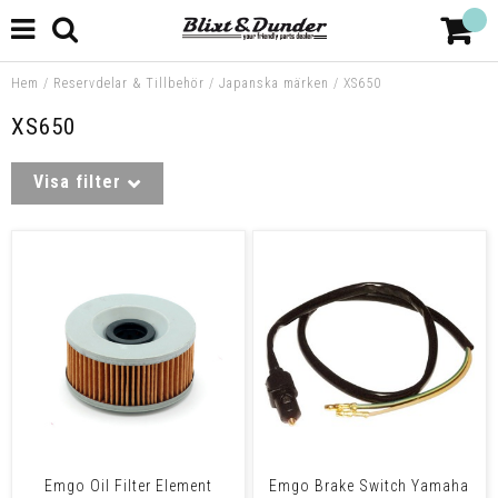
Hem
/
Reservdelar & Tillbehör
/
Japanska märken
/
XS650
XS650
Visa filter
Emgo Oil Filter Element
Emgo Brake Switch Yamaha