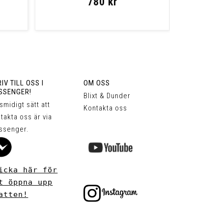
780 kr
IV TILL OSS I
OM OSS
SSENGER!
Blixt & Dunder
 smidigt sätt att
Kontakta oss
takta oss är via
ssenger.
icka här för
t öppna upp
atten!