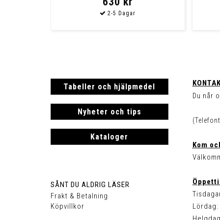
630 kr
KONTAK
Tabeller och hjälpmedel
Du når o
Nyheter och tips
(Telefon
Kataloger
Kom och
Välkomm
Öppetti
SÅNT DU ALDRIG LÄSER
Tisdagar
Frakt & Betalning
Köpvillkor
Lördag: 
Helgdag