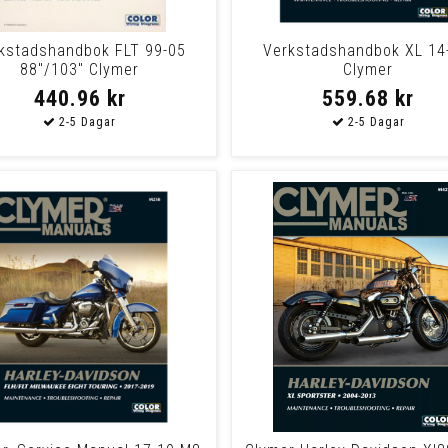
kstadshandbok FLT 99-05
Verkstadshandbok XL 14
88"/103" Clymer
Clymer
440.96 kr
559.68 kr