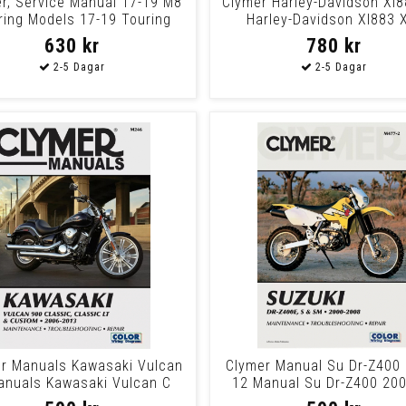
r, Service Manual 17-19 M8
Clymer Harley-Davidson Xl8
ring Models 17-19 Touring
Harley-Davidson Xl883 
630 kr
780 kr
r Manuals Kawasaki Vulcan
Clymer Manual Su Dr-Z400 
anuals Kawasaki Vulcan C
12 Manual Su Dr-Z400 20