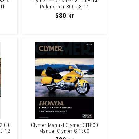
83 Xl1
Clymer Polaris Rzr 800 08-14
Xl1
Polaris Rzr 800 08-14
680 kr
2000-
Clymer Manual Clymer Gl1800
00-12
Manual Clymer Gl1800