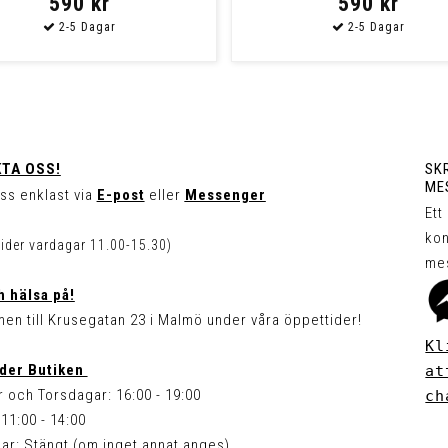
590 kr
590 kr
TA OSS!
SKR
ME
ss enklast via
E-post
eller
Messenger
Ett
kon
tider vardagar 11.00-15.30)
me
 hälsa på!
en till Krusegatan 23 i Malmö under våra öppettider!
Kl
der Butiken
at
 och Torsdagar: 16:00 - 19:00
ch
11:00 - 14:00
ar: Stängt (om inget annat anges)