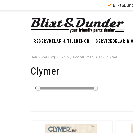
Blixt&Dund
RESERVDELAR & TILLBEHÖR
SERVICEDELAR & 
Hem
/
Verktyg & Skruv
/
Böcker, manualer
/
Clymer
Clymer
Pris