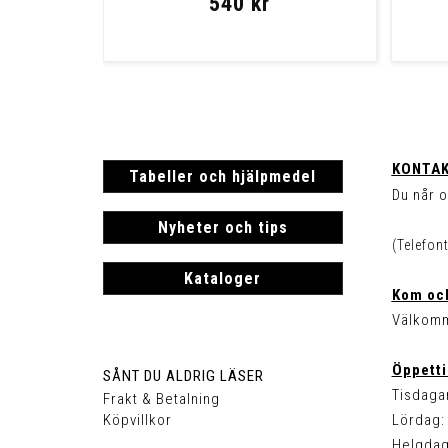
540 kr
KONTAK
Tabeller och hjälpmedel
Du når o
Nyheter och tips
(Telefon
Kataloger
Kom och
Välkomm
Öppetti
SÅNT DU ALDRIG LÄSER
Tisdagar
Frakt & Betalning
Köpvillkor
Lördag: 
Helgdag