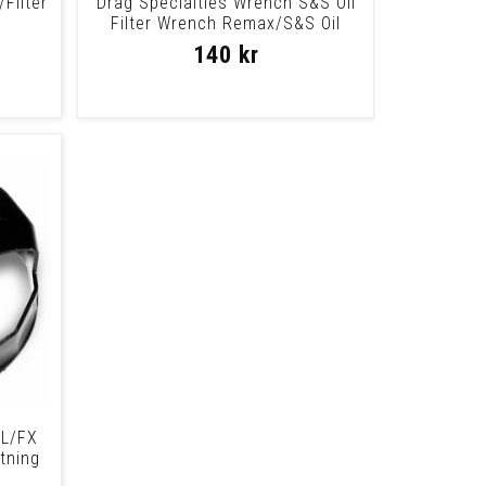
/Filter
Drag Specialties Wrench S&S Oil
Filter Wrench Remax/S&S Oil
Filter
140 kr
/FL/FX
tning