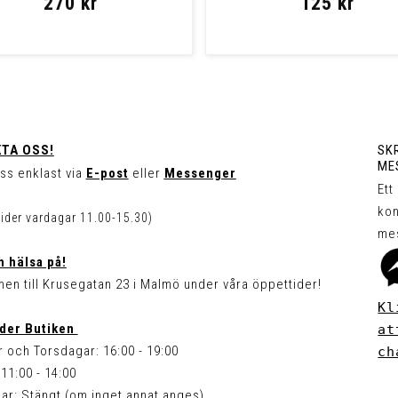
270 kr
125 kr
TA OSS!
SKR
ME
ss enklast via
E-post
eller
Messenger
Ett
kon
tider vardagar 11.00-15.30)
me
 hälsa på!
en till Krusegatan 23 i Malmö under våra öppettider!
Kl
der Butiken
at
 och Torsdagar: 16:00 - 19:00
ch
11:00 - 14:00
ar: Stängt (om inget annat anges)