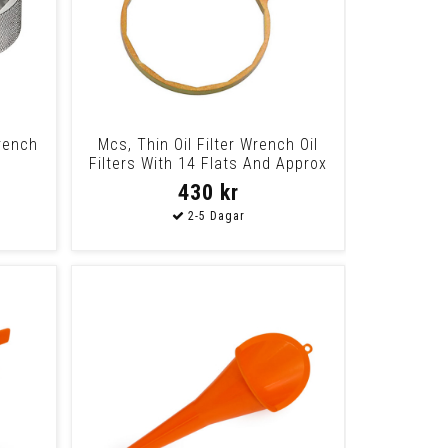
rench
Mcs, Thin Oil Filter Wrench Oil
Filters With 14 Flats And Approx
76Mm
430 kr