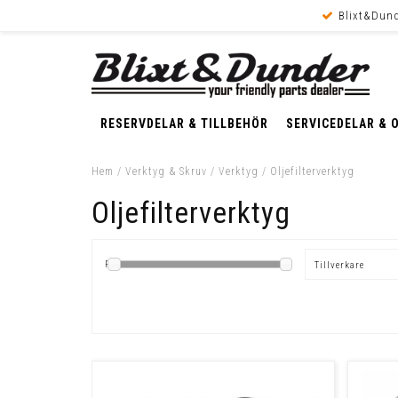
Blixt&Dund
RESERVDELAR & TILLBEHÖR
SERVICEDELAR & 
Hem
/
Verktyg & Skruv
/
Verktyg
/
Oljefilterverktyg
Oljefilterverktyg
Pris
Tillverkare