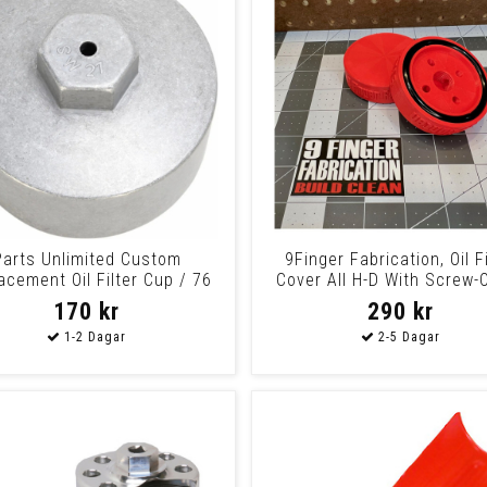
Parts Unlimited Custom
9Finger Fabrication, Oil Fi
acement Oil Filter Cup / 76
Cover All H-D With Screw-O
Mm
Filter
170 kr
290 kr