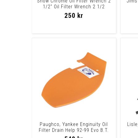
Show Chrome Oil Filter Wrench 2
Jims 
1/2" Oil Filter Wrench 2 1/2
250 kr
Paughco, Yankee Enginuity Oil
Lisl
Filter Drain Help 92-99 Evo B.T.