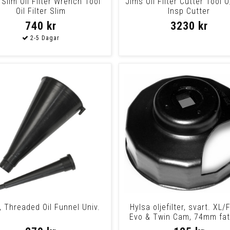
Slim Oil Filter Wrench Tool
Jims Oil Filter Cutter Tool O
Oil Filter Slim
Insp Cutter
740 kr
3230 kr
e, Threaded Oil Funnel Univ.
Hylsa oljefilter, svart. XL
Evo & Twin Cam, 74mm fat