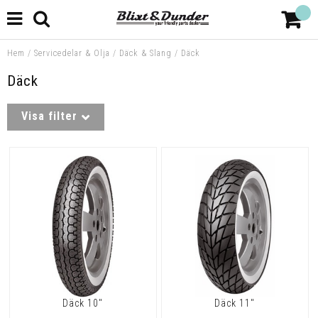
Hem
/
Servicedelar & Olja
/
Däck & Slang
/
Däck
Däck
Visa filter
Däck 10"
Däck 11"