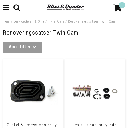
Hem
/
Servicedelar & Olja
/
Twin Cam
/
Renoveringssatser Twin Cam
Renoveringssatser Twin Cam
Visa filter
Gasket & Screws Master Cyl.
Rep.sats handbr.cylinder