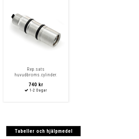
Rep.sats
huvudbroms.cylinder.
FXR/Softail/XL 87-03/FLT
740 kr
92-u/Dyna 91-u
Tabeller och hjälpmedel