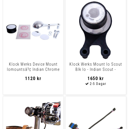
Klock Werks Device Mount
Klock Werks Mount Io Scout
Iomountsâ?¢ Indian Chrome
Blk Io - Indian Scout -
Io - Indian - Heavy
Ambidextro
1120 kr
1650 kr