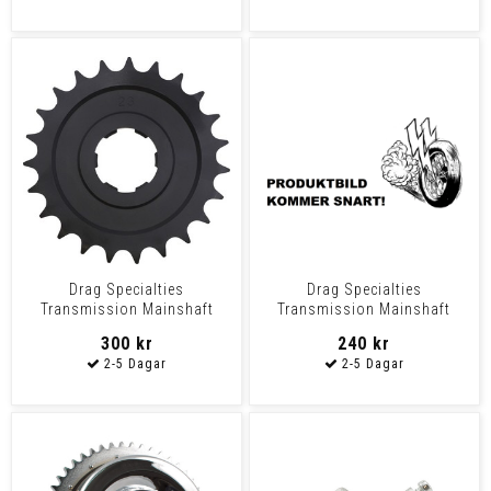
Drag Specialties
Drag Specialties
Transmission Mainshaft
Transmission Mainshaft
Sprocket 23T Sprocket 36-
Sprocket 25T Sprocket 36-
300 kr
240 kr
79Bt
79Bt