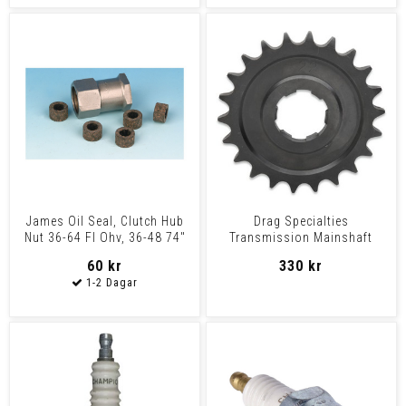
James Oil Seal, Clutch Hub
Drag Specialties
Nut 36-64 Fl Ohv, 36-48 74"
Transmission Mainshaft
Flathead
Sprocket 22T Sprocket 36-
60 kr
330 kr
79Bt