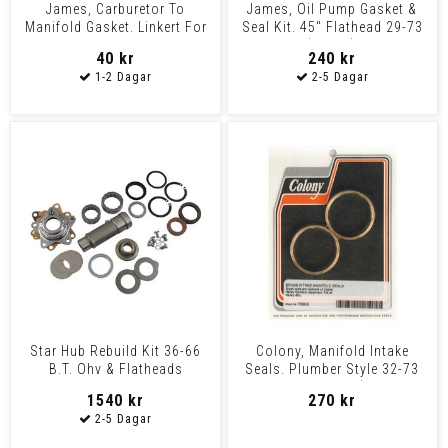
James, Carburetor To
James, Oil Pump Gasket &
Manifold Gasket. Linkert For
Seal Kit. 45" Flathead 29-73
1"
45" (750Cc) Flat
40 kr
240 kr
Star Hub Rebuild Kit 36-66
Colony, Manifold Intake
B.T. Ohv & Flatheads
Seals. Plumber Style 32-73
45" Flathead (Excl.
1540 kr
270 kr