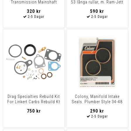
Transmission Mainshaft
53 långa rullar, m. Ram-Jett
Sprocket 24T Sprocket 36-
ret.
320 kr
590 kr
79Bt
Drag Specialties Rebuild Kit
Colony, Manifold Intake
For Linkert Carbs Rebuild Kt
Seals. Plumber Style 34-48
Carb Linkrt
74"/80" Flathead, 3
750 kr
290 kr