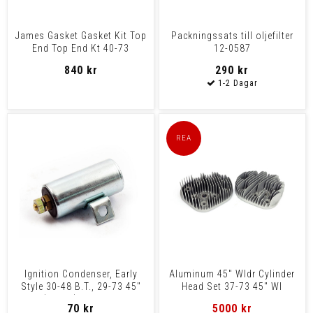
James Gasket Gasket Kit Top
Packningssats till oljefilter
End Top End Kt 40-73
12-0587
Flathead
840 kr
290 kr
Ignition Condenser, Early
Aluminum 45" Wldr Cylinder
Style 30-48 B.T., 29-73 45"
Head Set 37-73 45" Wl
(750Cc) Flathead
Flatheads, Oem Replac
70 kr
5000 kr