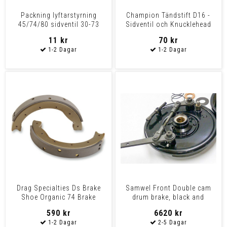
Packning lyftarstyrning
Champion Tändstift D16 -
45/74/80 sidventil 30-73
Sidventil och Knucklehead
36-47
11 kr
70 kr
Drag Specialties Ds Brake
Samwel Front Double cam
Shoe Organic 74 Brake
drum brake, black and
Shoes 36-57
parkerized
590 kr
6620 kr