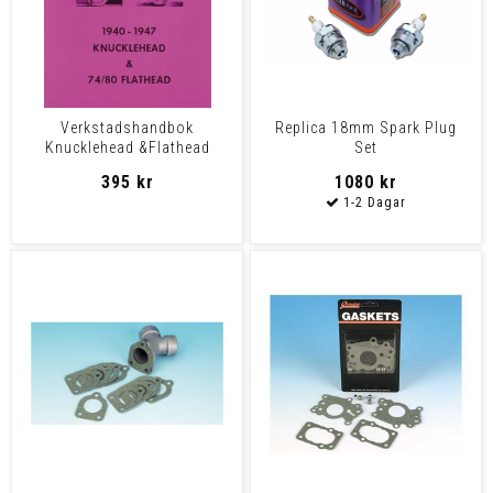
Verkstadshandbok
Replica 18mm Spark Plug
Knucklehead &Flathead
Set
74''/80''
395 kr
1080 kr