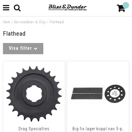
Hem
/
Servicedelar & Olja
/
Flathead
Flathead
Visa filter
Drag Specialties
Big fix lager koppl.nav 3-p,