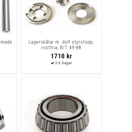
romade
Lagerskålar m. dolt styrstopp,
)
rostfria, B/T 49-88
1710 kr