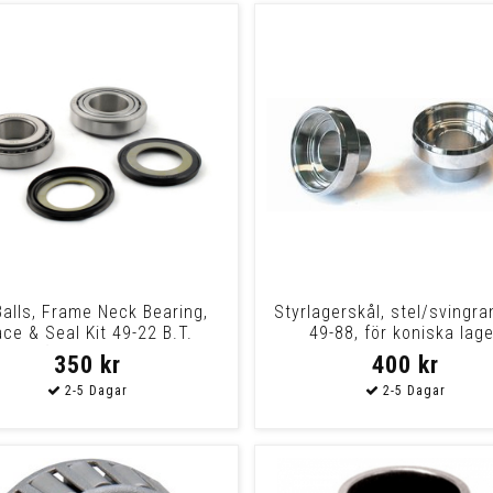
Balls, Frame Neck Bearing,
Styrlagerskål, stel/svingr
ce & Seal Kit 49-22 B.T.
49-88, för koniska lage
(Excl.14-22
350 kr
400 kr