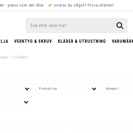
er - precis som det låter
Undrar du något? Prova chatten!
OLJA
VERKTYG & SKRUV
KLÄDER & UTRUSTNING
VARUMÄR
rlager / Tillbehör
Produkt-typ
Kategori