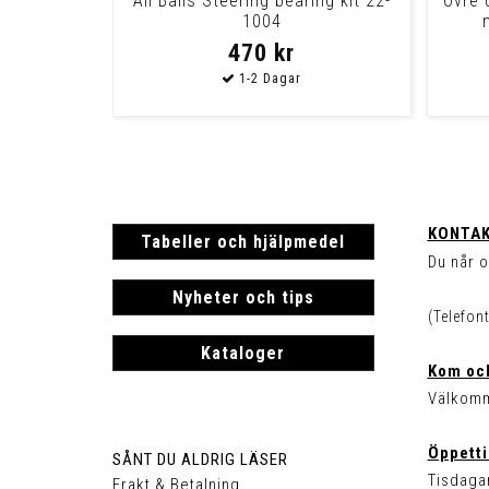
All Balls Steering bearing kit 22-
Övre 
1004
470 kr
KONTAK
Tabeller och hjälpmedel
Du når o
Nyheter och tips
(Telefon
Kataloger
Kom och
Välkomm
Öppetti
SÅNT DU ALDRIG LÄSER
Tisdagar
Frakt & Betalning