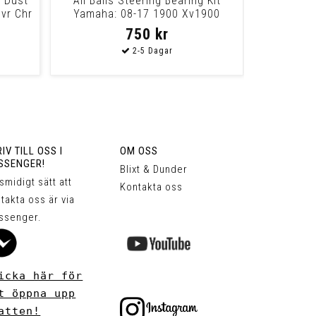
m Dust
All Balls Steering Bearing Kit
vr Chr
Yamaha: 08-17 1900 Xv1900
750 kr
IV TILL OSS I
OM OSS
SSENGER!
Blixt & Dunder
 smidigt sätt att
Kontakta oss
takta oss är via
ssenger.
icka här för
t öppna upp
atten!