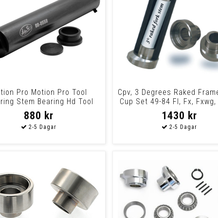
tion Pro Motion Pro Tool
Cpv, 3 Degrees Raked Fram
ring Stem Bearing Hd Tool
Cup Set 49-84 Fl, Fx, Fxwg,
Bearing Ster
Soft
880 kr
1430 kr