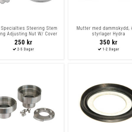
 Specialties Steering Stem
Mutter med dammskydd, 
ing Adjusting Nut W/ Cover
styrlager Hydra
Brg Jam
250 kr
350 kr