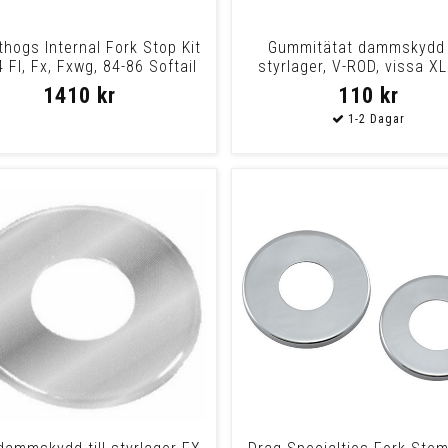
thogs Internal Fork Stop Kit
Gummitätat dammskydd t
 Fl, Fx, Fxwg, 84-86 Softail
styrlager, V-ROD, vissa X
FXD
1410 kr
110 kr