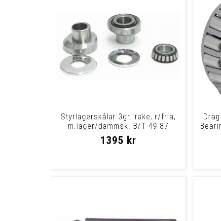
Styrlagerskålar 3gr. rake, r/fria,
Drag
m.lager/dammsk. B/T 49-87
Beari
1395 kr