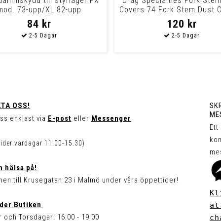
dammskydd till styrlager FX
Drag Specialties Fork Ste
mod. 73-upp/XL 82-upp
Covers 74 Fork Stem Dust C
84 kr
120 kr
TA OSS!
SKR
ME
ss enklast via
E-post
eller
Messenger
Ett
kon
tider vardagar 11.00-15.30)
me
 hälsa på!
en till Krusegatan 23 i Malmö under våra öppettider!
Kl
der Butiken
at
 och Torsdagar: 16:00 - 19:00
ch