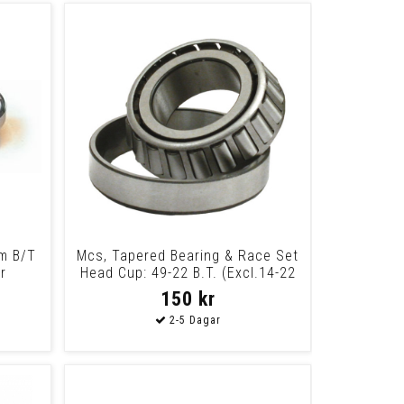
am B/T
Mcs, Tapered Bearing & Race Set
r
Head Cup: 49-22 B.T. (Excl.14-22
Touri
150 kr