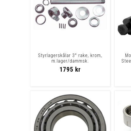
Styrlagerskålar 3° rake, krom,
Mo
m.lager/dammsk.
Stee
FXST88-/FXDWG90-
1795 kr