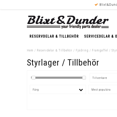
Blixt&Dund
RESERVDELAR & TILLBEHÖR
SERVICEDELAR & 
Hem
/
Reservdelar & Tillbehör
/
Fjädring
/
Framgaffel
/
Sty
Styrlager / Tillbehör
Pris
Tillverkare
Färg
Mest populära