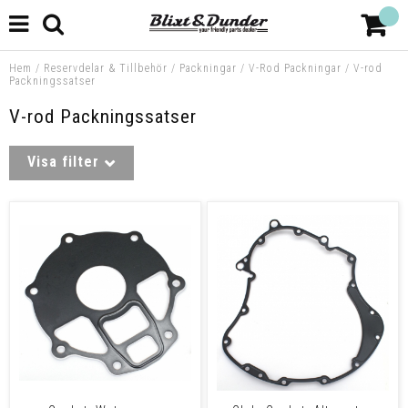
Hem
/
Reservdelar & Tillbehör
/
Packningar
/
V-Rod Packningar
/
V-rod
Packningssatser
V-rod Packningssatser
Visa filter