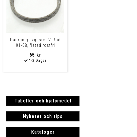
Packning avgasrör V-Rod
01-08, flätad rostfri
65 kr
Tabeller och hjälpmedel
Nyheter och tips
Kataloger