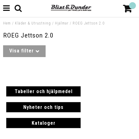
Hem
/
Kläder & Utrustning
/
Hjälmar
/
ROEG Jettson 2.0
ROEG Jettson 2.0
Visa filter
Tabeller och hjälpmedel
Nyheter och tips
Kataloger