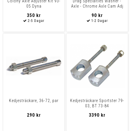
Colony Axle Adjuster Kit 93-
Drag Specialties Washer -
05 Dyna
Axle - Chrome Axle Cam Adj
41819-02
350 kr
90 kr
Kedjesträckare, 36-72, par
Kedjesträckare Sportster 79-
03, BT 73-84
290 kr
3390 kr