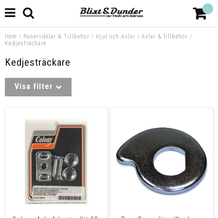
Hem
/
Reservdelar & Tillbehör
/
Hjul och Axlar
/
Axlar & tillbehör
/
Kedjesträckare
Kedjesträckare
Visa filter