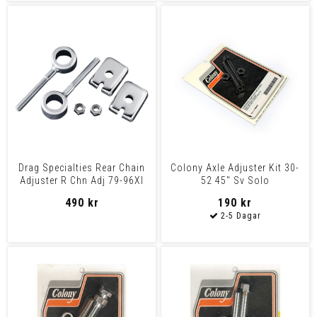
Drag Specialties Rear Chain
Colony Axle Adjuster Kit 30-
Adjuster R Chn Adj 79-96Xl
52 45" Sv Solo
73-86Bt
490 kr
190 kr