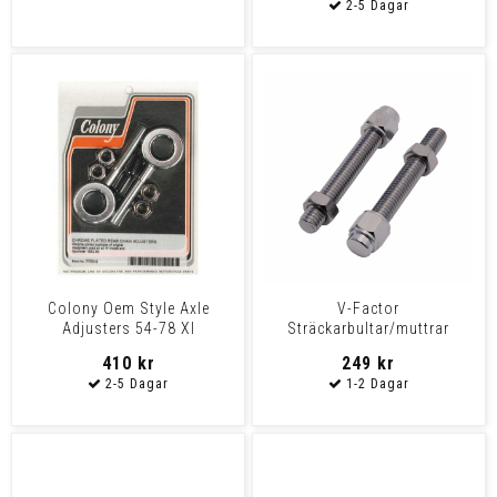
Colony Oem Style Axle
V-Factor
Adjusters 54-78 Xl
Sträckarbultar/muttrar
bakaxel Softail 86-99,
410 kr
249 kr
kromade