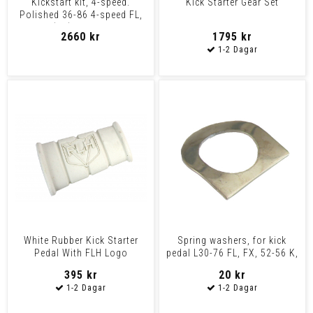
Kickstart kit, 4-speed.
Kick Starter Gear Set
Polished 36-86 4-speed FL,
FX (NU) With a poli
2660 kr
1795 kr
White Rubber Kick Starter
Spring washers, for kick
Pedal With FLH Logo
pedal L30-76 FL, FX, 52-56 K,
KH, 57-76 K, XL
395 kr
20 kr