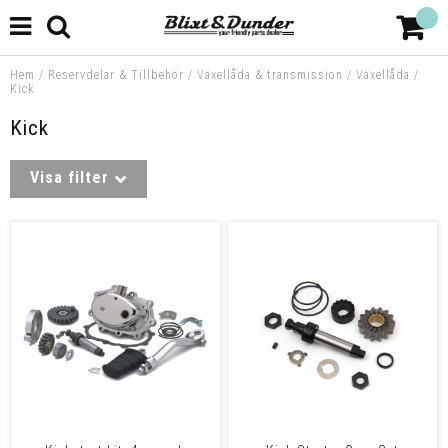
Hem
/
Reservdelar & Tillbehör
/
Växellåda & transmission
/
Växellåda
/
Kick
Kick
Visa filter