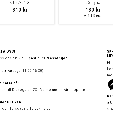
Kit 97-04 Xl
05 Dyna
310 kr
180 kr
TA OSS!
SKR
ME
ss enklast via
E-post
eller
Messenger
Ett
kon
tider vardagar 11.00-15.30)
me
 hälsa på!
en till Krusegatan 23 i Malmö under våra öppettider!
Kl
der Butiken
at
 och Torsdagar: 16:00 - 19:00
ch