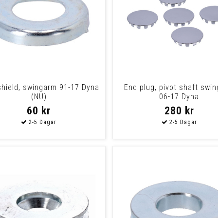
shield, swingarm 91-17 Dyna
End plug, pivot shaft swi
(NU)
06-17 Dyna
60 kr
280 kr