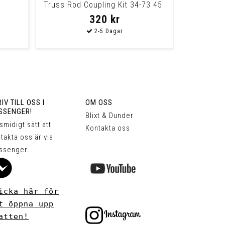
Truss Rod Coupling Kit 34-73 45"
Servi-
320 kr
IV TILL OSS I
OM OSS
SSENGER!
Blixt & Dunder
 smidigt sätt att
Kontakta oss
takta oss är via
ssenger.
icka här för
t öppna upp
atten!