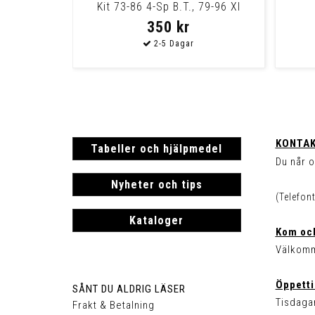
Kit 73-86 4-Sp B.T., 79-96 Xl
350 kr
KONTAK
Tabeller och hjälpmedel
Du når o
Nyheter och tips
(Telefon
Kataloger
Kom och
Välkomm
Öppetti
SÅNT DU ALDRIG LÄSER
Tisdagar
Frakt & Betalning