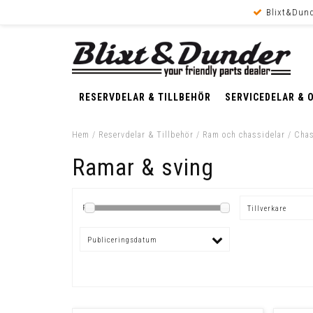
Blixt&Dund
RESERVDELAR & TILLBEHÖR
SERVICEDELAR & 
Hem
/
Reservdelar & Tillbehör
/
Ram och chassidelar
/
Chas
Ramar & sving
Pris
Tillverkare
Publiceringsdatum