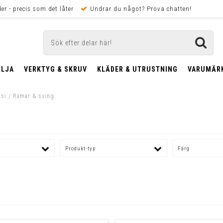
er - precis som det låter
Undrar du något? Prova chatten!
OLJA
VERKTYG & SKRUV
KLÄDER & UTRUSTNING
VARUMÄR
si
/
Ramar & sving
Produkt-typ
Färg