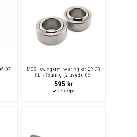
06-07
MCS, swingarm bearing kit 02-23
FLT/Touring (2 used), 06-
17(NU)Dyna (1
595 kr