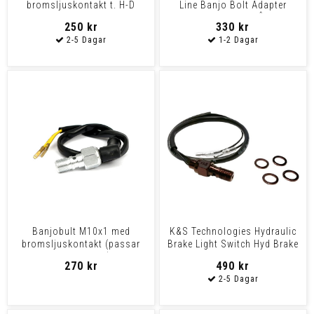
bromsljuskontakt t. H-D
Line Banjo Bolt Adapter
Chrome An-3 90Â° W
250 kr
330 kr
Banjobult M10x1 med
K&S Technologies Hydraulic
bromsljuskontakt (passar
Brake Light Switch Hyd Brake
Brembo m.fl)
Lgt Sw 3/8 Blk
270 kr
490 kr