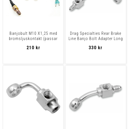
Banjobult M10 X1,25 med
Drag Specialties Rear Brake
bromsljuskontakt (passar
Line Banjo Bolt Adapter Long
ISR, P&P m.fl)
Chrome An-3 9
210 kr
330 kr