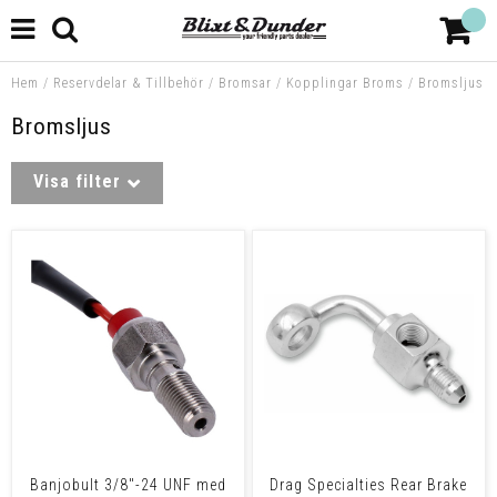
Hem
/
Reservdelar & Tillbehör
/
Bromsar
/
Kopplingar Broms
/
Bromsljus
Bromsljus
Visa filter
Banjobult 3/8"-24 UNF med
Drag Specialties Rear Brake