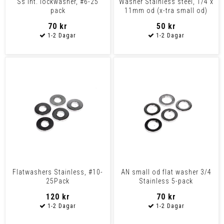
Ss int. lockwasher, #6-25
Washer Stainless steel, 1/4 x
pack
11mm od (x-tra small od)
70 kr
50 kr
Flatwashers Stainless, #10-
AN small od flat washer 3/4
25Pack
Stainless 5-pack
120 kr
70 kr