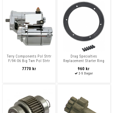
Terry Components Pol Strtr
Drag Specialties
F/94-06 Big Twn Pol Strtr
Replacement Starter Ring
F/94-06 Big Twn
Gear 102T Gear Ring 102T
7770 kr
960 kr
98-