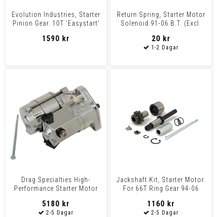
Evolution Industries, Starter
Return Spring, Starter Motor
Pinion Gear. 10T 'Easystart'
Solenoid 91-06 B.T. (Excl.
94-06 B.T.
2006 Dyna), 9
1590 kr
20 kr
Drag Specialties High-
Jackshaft Kit, Starter Motor.
Performance Starter Motor
For 66T Ring Gear 94-06
1.7Kw Chrome Bt 90-06
(Excl. 2006 Dyna
5180 kr
1160 kr