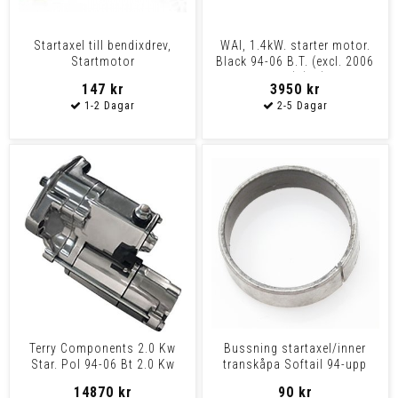
Startaxel till bendixdrev,
WAI, 1.4kW. starter motor.
Startmotor
Black 94-06 B.T. (excl. 2006
Ultima/Thunderfire 2.0 &
Dyna) (NU)
147 kr
3950 kr
2.4KW
Terry Components 2.0 Kw
Bussning startaxel/inner
Star. Pol 94-06 Bt 2.0 Kw
transkåpa Softail 94-upp
Star. Pol 94-06 Bt
14870 kr
90 kr