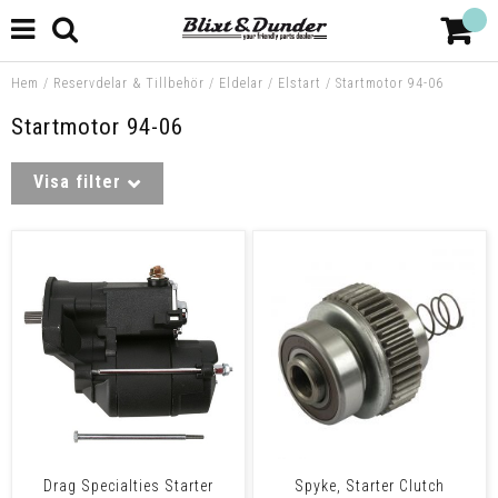
Hem
/
Reservdelar & Tillbehör
/
Eldelar
/
Elstart
/
Startmotor 94-06
Startmotor 94-06
Visa filter
Drag Specialties Starter
Spyke, Starter Clutch