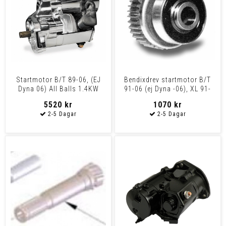
Startmotor B/T 89-06, (EJ
Bendixdrev startmotor B/T
Dyna 06) All Balls 1.4KW
91-06 (ej Dyna -06), XL 91-
kromad
upp/Buell 94-02
5520 kr
1070 kr