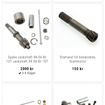
Spyke Jackshaft 94-06 Bt
Startaxel till bendixdrev,
10T Jackshaft 94-06 Bt 10T
Startmotor
Ultima/Thunderfire 1.4 &
2000 kr
150 kr
1.75KW