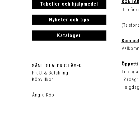
KONTAK
Tabeller och hjälpmedel
Du når o
Nyheter och tips
(Telefon
Kataloger
Kom och
Välkomm
Öppetti
SÅNT DU ALDRIG LÄSER
Tisdagar
Frakt & Betalning
Köpvillkor
Lördag: 
Helgdag
Ångra Köp