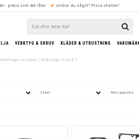
er - precis som det låter
Undrar du något? Prova chatten!
OLJA
VERKTYG & SKRUV
KLÄDER & UTRUSTNING
VARUMÄR
/
Packningar vxl/trans
/
Packningar 6-vxl B/T
Enhet
Mest populära