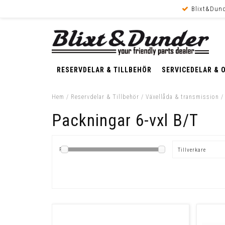
Blixt&Dund
RESERVDELAR & TILLBEHÖR
SERVICEDELAR & 
Hem
/
Reservdelar & Tillbehör
/
Växellåda & transmission
Packningar 6-vxl B/T
Pris
Tillverkare