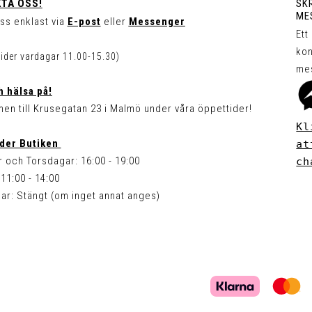
TA OSS!
SKR
ME
ss enklast via
E-post
eller
Messenger
Ett
kon
tider vardagar 11.00-15.30)
me
 hälsa på!
en till Krusegatan 23 i Malmö under våra öppettider!
Kl
der Butiken
at
 och Torsdagar: 16:00 - 19:00
ch
11:00 - 14:00
ar: Stängt (om inget annat anges)