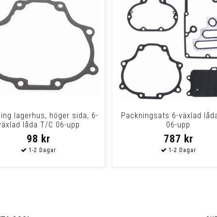
ing lagerhus, höger sida, 6-
Packningsats 6-växlad låd
växlad låda T/C 06-upp
06-upp
98 kr
787 kr