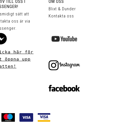
IV TILL OSS I
OM OSS
SSENGER!
Blixt & Dunder
 smidigt sätt att
Kontakta oss
takta oss är via
ssenger.
icka här för
t öppna upp
atten!