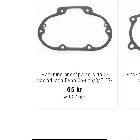
Packning ändkåpa hö.sida 6-
Packn
växlad låda Dyna 06-upp/B/T 07-
upp
65 kr