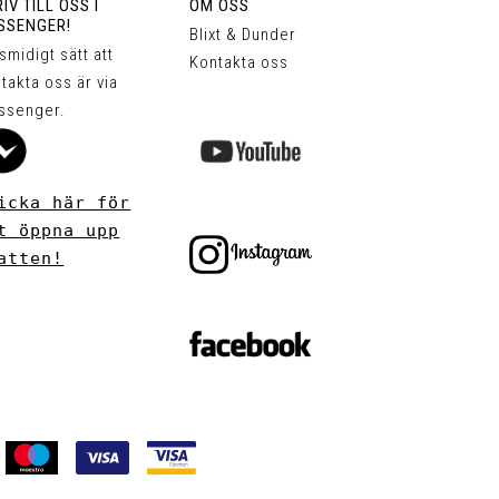
IV TILL OSS I
OM OSS
SSENGER!
Blixt & Dunder
 smidigt sätt att
Kontakta oss
takta oss är via
ssenger.
icka här för
t öppna upp
atten!