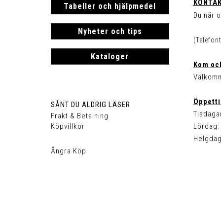
KONTAK
Tabeller och hjälpmedel
Du når o
Nyheter och tips
(Telefon
Kataloger
Kom och
Välkomm
Öppetti
SÅNT DU ALDRIG LÄSER
Tisdagar
Frakt & Betalning
Köpvillkor
Lördag: 
Helgdag
Ångra Köp