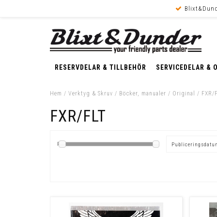
Blixt&Dund
RESERVDELAR & TILLBEHÖR
SERVICEDELAR & 
Hem
/
Verktyg & Skruv
/
Böcker, manualer
/
Original
/
FXR/
FXR/FLT
Pris
Publiceringsdat