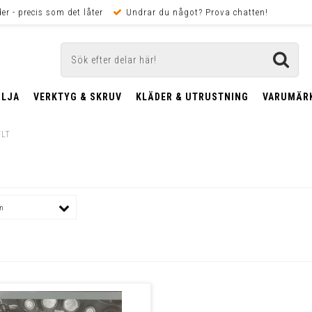
er - precis som det låter
Undrar du något? Prova chatten!
OLJA
VERKTYG & SKRUV
KLÄDER & UTRUSTNING
VARUMÄR
FLT
um