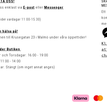
TA OSS!
SKR
ME
ss enklast via
E-post
eller
Messenger
Ett
kon
tider vardagar 11.00-15.30)
me
 hälsa på!
en till Krusegatan 23 i Malmö under våra öppettider!
Kl
der Butiken
at
 och Torsdagar: 16:00 - 19:00
ch
11:00 - 14:00
ar: Stängt (om inget annat anges)