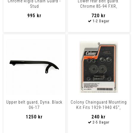
Chrome Rigid Chain Guard -
Lower rear belt guard.
Stud
Chrome 85-94 FXR,
FLT/Touring, FLHT, FLHS
995 kr
720 kr
model
Upper belt guard, Dyna. Black
Colony Chainguard Mounting
06-17
Kit Fits 1929-1940 45",
1929-1934 Singles
1250 kr
240 kr