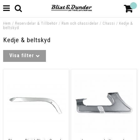
Hem
/
Reservdelar & Tillbehör
/
Ram och chassidelar
/
Chassi
/
Kedje &
beltskyd
Kedje & beltskyd
Visa filter