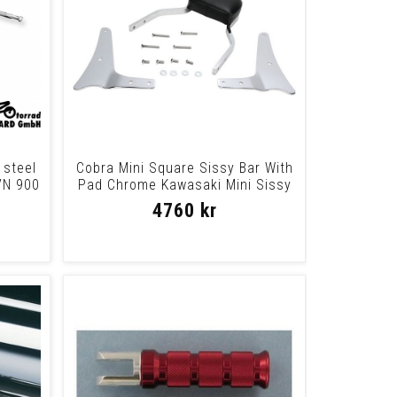
 steel
Cobra Mini Square Sissy Bar With
VN 900
Pad Chrome Kawasaki Mini Sissy
Bar Vn
4760 kr