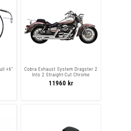
ull +6"
Cobra Exhaust System Dragster 2
+
Into 2 Straight-Cut Chrome
Exhaust Dst
11960 kr