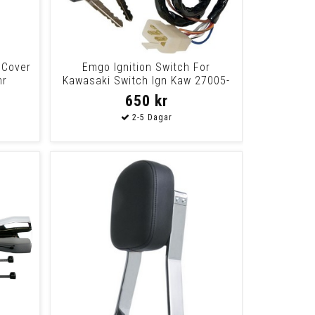
 Cover
Emgo Ignition Switch For
hr
Kawasaki Switch Ign Kaw 27005-
1169
650 kr