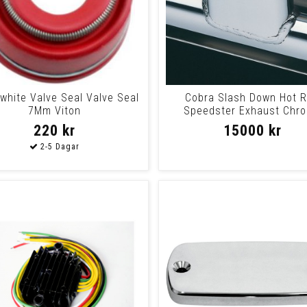
ewhite Valve Seal Valve Seal
Cobra Slash Down Hot 
7Mm Viton
Speedster Exhaust Chr
Exhausts Spd S/D Vn
220 kr
15000 kr