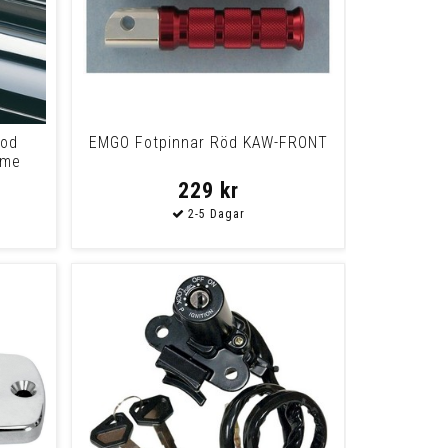
Rod
EMGO Fotpinnar Röd KAW-FRONT
ome
1
229 kr