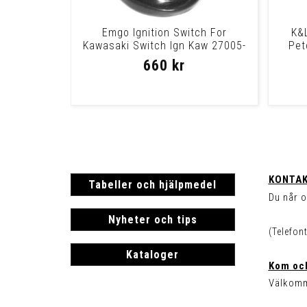
Emgo Ignition Switch For
K&L
Kawasaki Switch Ign Kaw 27005-
Pet
1180
660 kr
KONTAK
Tabeller och hjälpmedel
Du når o
Nyheter och tips
(Telefon
Kataloger
Kom och
Välkomm