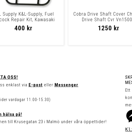
 Supply K&L-Supply, Fuel
Cobra Drive Shaft Cover C
cock Repair Kit, Kawasaki
Drive Shaft Cvr Vn150
Repair Kit Pe
400 kr
1250 kr
TA OSS!
SKR
ME
ss enklast via
E-post
eller
Messenger
Ett
kon
tider vardagar 11.00-15.30)
me
 hälsa på!
en till Krusegatan 23 i Malmö under våra öppettider!
Kl