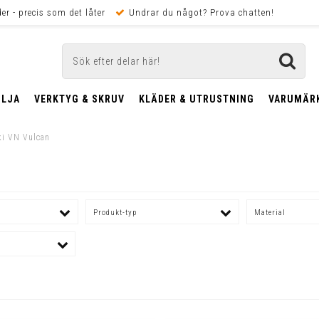
er - precis som det låter
Undrar du något? Prova chatten!
OLJA
VERKTYG & SKRUV
KLÄDER & UTRUSTNING
VARUMÄR
i VN Vulcan
Produkt-typ
Material