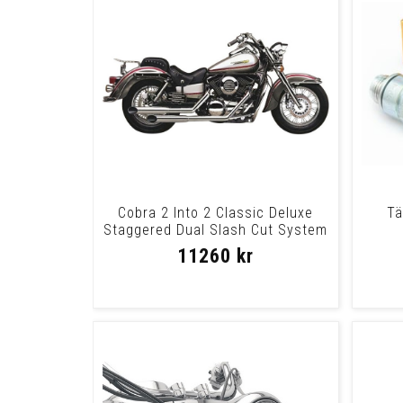
Cobra 2 Into 2 Classic Deluxe
Tä
Staggered Dual Slash Cut System
Chrome D
C
11260 kr