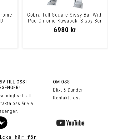
hrome
Cobra Tall Square Sissy Bar With
0D
Pad Chrome Kawasaki Sissy Bar
Vn1600A
6980 kr
IV TILL OSS I
OM OSS
SSENGER!
Blixt & Dunder
 smidigt sätt att
Kontakta oss
takta oss är via
ssenger.
icka här för