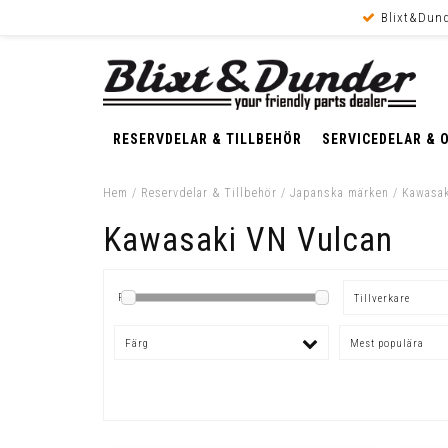
Blixt&Dund
RESERVDELAR & TILLBEHÖR
SERVICEDELAR & 
Hem
/
Reservdelar & Tillbehör
/
Japanska märken
/
Kawasak
Kawasaki VN Vulcan
Pris
Tillverkare
Färg
Mest populära