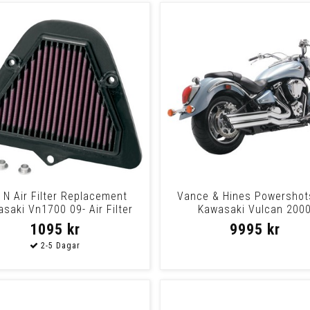
 N Air Filter Replacement
Vance & Hines Powershot
saki Vn1700 09- Air Filter
Kawasaki Vulcan 200
Vn1700
1095 kr
9995 kr