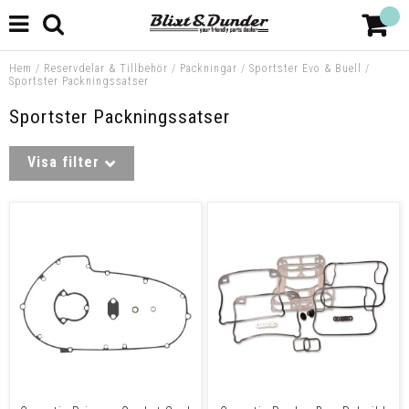
Hem
/
Reservdelar & Tillbehör
/
Packningar
/
Sportster Evo & Buell
/
Sportster Packningssatser
Sportster Packningssatser
Visa filter