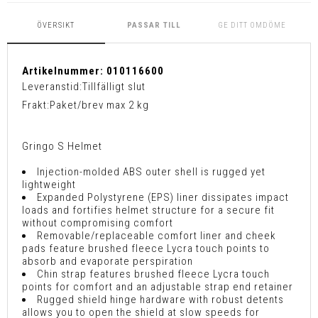
ÖVERSIKT
PASSAR TILL
GE DITT OMDÖME
Artikelnummer:
010116600
Leveranstid:
Tillfälligt slut
Frakt:
Paket/brev max 2 kg
Gringo S Helmet
Injection-molded ABS outer shell is rugged yet
lightweight
Expanded Polystyrene (EPS) liner dissipates impact
loads and fortifies helmet structure for a secure fit
without compromising comfort
Removable/replaceable comfort liner and cheek
pads feature brushed fleece Lycra touch points to
absorb and evaporate perspiration
Chin strap features brushed fleece Lycra touch
points for comfort and an adjustable strap end retainer
Rugged shield hinge hardware with robust detents
allows you to open the shield at slow speeds for