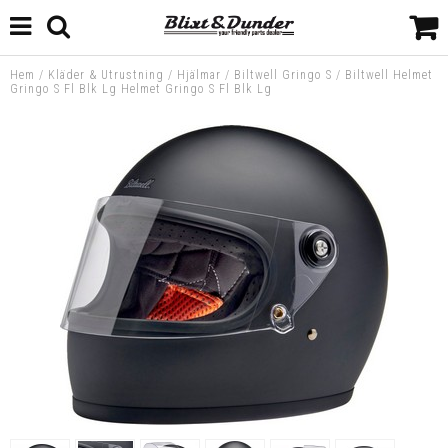
Hem
/
Kläder & Utrustning
/
Hjälmar
/
Biltwell Gringo S
/
Biltwell Helmet
Gringo S Fl Blk Lg Helmet Gringo S Fl Blk Lg