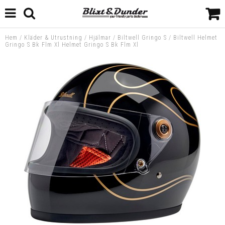
Hem
/
Kläder & Utrustning
/
Hjälmar
/
Biltwell Gringo S
/
Biltwell Helmet
Gringo S Bk Flm Xl Helmet Gringo S Bk Flm Xl