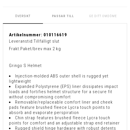
ÖVERSIKT
PASSAR TILL
GE DITT OMDÖME
Artikelnummer:
010116619
Leveranstid:
Tillfälligt slut
Frakt:
Paket/brev max 2 kg
Gringo S Helmet
Injection-molded ABS outer shell is rugged yet
lightweight
Expanded Polystyrene (EPS) liner dissipates impact
loads and fortifies helmet structure for a secure fit
without compromising comfort
Removable/replaceable comfort liner and cheek
pads feature brushed fleece Lycra touch points to
absorb and evaporate perspiration
Chin strap features brushed fleece Lycra touch
points for comfort and an adjustable strap end retainer
Rugged shield hinge hardware with robust detents