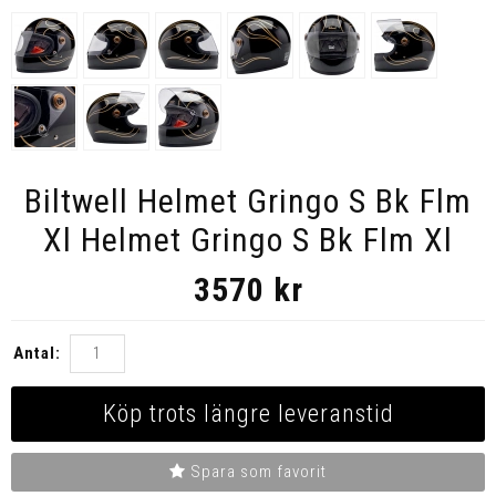
Biltwell Helmet Gringo S Bk Flm
Xl Helmet Gringo S Bk Flm Xl
3570
kr
Antal:
Köp trots längre leveranstid
Spara som favorit