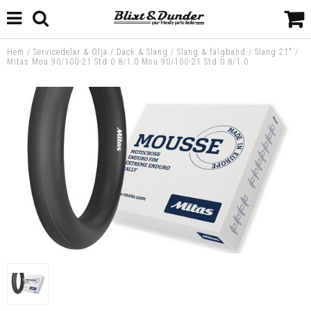
Hem
/
Servicedelar & Olja
/
Däck & Slang
/
Slang & fälgband
/
Slang 21"
/
Mitas Mou 90/100-21 Std 0.8/1.0 Mou 90/100-21 Std 0.8/1.0