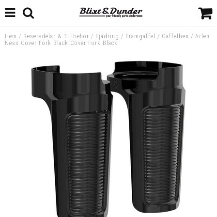
Hem
/
Reservdelar & Tillbehör
/
Fjädring
/
Framgaffel
/
Gaffelben
/
Arlen
Ness Cover Fork Black Cover Fork Black