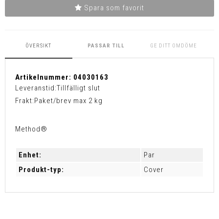
Spara som favorit
ÖVERSIKT
PASSAR TILL
GE DITT OMDÖME
Artikelnummer:
04030163
Leveranstid:
Tillfälligt slut
Frakt:
Paket/brev max 2 kg
Method®
Enhet:
Par
Produkt-typ:
Cover