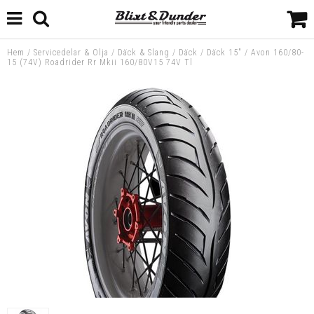
Hem
/
Servicedelar & Olja
/
Däck & Slang
/
Däck
/
Däck 15"
/
Avon 160/80-
15 (74V) Roadrider Rr Mkii 160/80V15 74V Tl