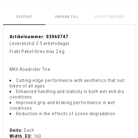
ÖVERSIKT
PASSAR TILL
GE DITT OMDÖME
Artikelnummer:
03060747
Leveranstid:
2-5 arbetsdagar
Frakt:
Paket/brev max 2 kg
MKII Roadrider Tire
Cutting-edge performance with aesthetics that suit
bikes of all ages
Enhanced handling and stability in both wet and dry
conditions
Improved grip and braking performance in wet
conditions
Reduction in the effects of ozone degradation
Units:
Each
Width_EU:
160