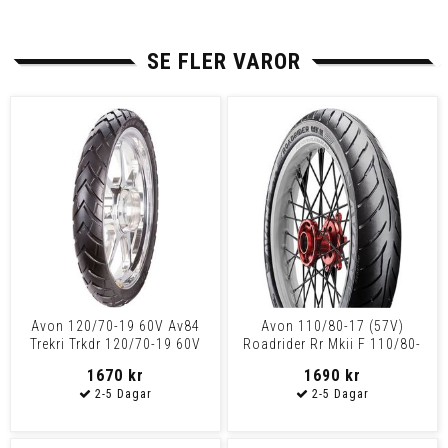
SE FLER VAROR
Avon 120/70-19 60V Av84
Avon 110/80-17 (57V)
Trekri Trkdr 120/70-19 60V
Roadrider Rr Mkii F 110/80-
Av84 Tl
17 57V Tl
1670 kr
1690 kr