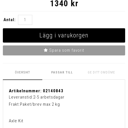
1340
kr
Antal:
Lägg i varukorgen
Spara som favorit
ÖVERSIKT
PASSAR TILL
GE DITT OMDÖME
Artikelnummer:
02140843
Leveranstid:
2-5 arbetsdagar
Frakt:
Paket/brev max 2 kg
Axle Kit