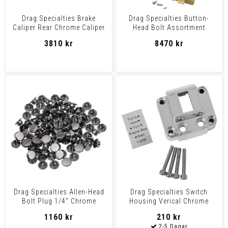
Drag Specialties Brake
Drag Specialties Button-
Caliper Rear Chrome Caliper
Head Bolt Assortment
Frt Chr 72-84 Flh
Chrome Button Head Screw
3810 kr
8470 kr
Drag Specialties Allen-Head
Drag Specialties Switch
Bolt Plug 1/4" Chrome
Housing Verical Chrome
Socket Plug Repl 1/4
Hndlbar Swtch Box 72-81
1160 kr
210 kr