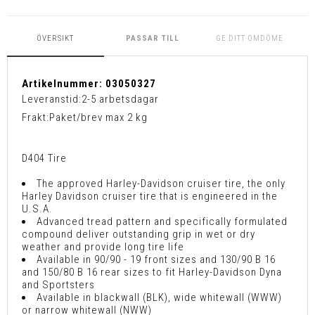
ÖVERSIKT
PASSAR TILL
GE DITT OMDÖME
Artikelnummer:
03050327
Leveranstid:
2-5 arbetsdagar
Frakt:
Paket/brev max 2 kg
D404 Tire
The approved Harley-Davidson cruiser tire, the only
Harley Davidson cruiser tire that is engineered in the
U.S.A.
Advanced tread pattern and specifically formulated
compound deliver outstanding grip in wet or dry
weather and provide long tire life
Available in 90/90 - 19 front sizes and 130/90 B 16
and 150/80 B 16 rear sizes to fit Harley-Davidson Dyna
and Sportsters
Available in blackwall (BLK), wide whitewall (WWW)
or narrow whitewall (NWW)