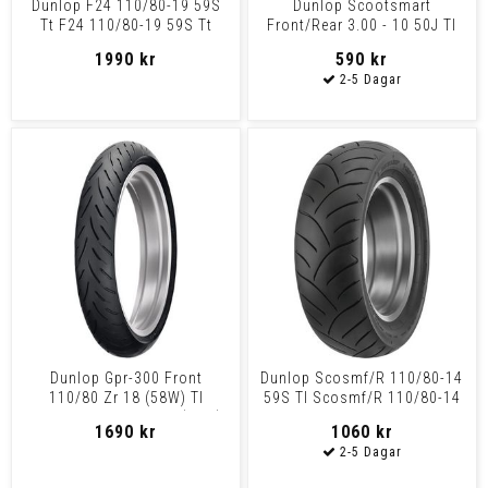
Dunlop F24 110/80-19 59S
Dunlop Scootsmart
Tt F24 110/80-19 59S Tt
Front/Rear 3.00 - 10 50J Tl
Scosm 3.00-10 50J Tl
1990 kr
590 kr
Dunlop Gpr-300 Front
Dunlop Scosmf/R 110/80-14
110/80 Zr 18 (58W) Tl
59S Tl Scosmf/R 110/80-14
Gpr300F 110/80Zr18 (58W)
59S Tl
1690 kr
1060 kr
Tl