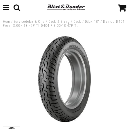
Hem
/
Servicedelar & Olja
/
Däck & Slang
/
Däck
/
Däck 18"
/
Dunlop D404
Front 3.00 - 18 47P Tt D404 F 3.00-18 47P Tt