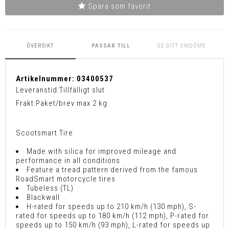
Spara som favorit
ÖVERSIKT
PASSAR TILL
GE DITT OMDÖME
Artikelnummer:
03400537
Leveranstid:
Tillfälligt slut
Frakt:
Paket/brev max 2 kg
Scootsmart Tire
Made with silica for improved mileage and
performance in all conditions
Feature a tread pattern derived from the famous
RoadSmart motorcycle tires
Tubeless (TL)
Blackwall
H-rated for speeds up to 210 km/h (130 mph), S-
rated for speeds up to 180 km/h (112 mph), P-rated for
speeds up to 150 km/h (93 mph), L-rated for speeds up