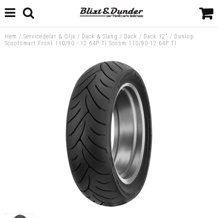
Hem
/
Servicedelar & Olja
/
Däck & Slang
/
Däck
/
Däck 12"
/
Dunlop
Scootsmart Front 110/90 - 12 64P Tl Scosm 110/90-12 64P Tl