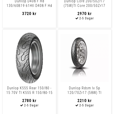
Dunlop D408 F Hd
Dunlop Core 200/50Zr17
130/60B19 61Htl D408 F Hd
(75W)Tl Core 200/50Zr17
130/60B19 61Htl
(75W) Tl
3720 kr
2970 kr
Dunlop K555 Rear 150/80 -
Dunlop Rdsm Iv Sp
15 70V Tl K555 R 150/80-15
120/70Zr17 (58W) Tl
70V Tl
2780 kr
2210 kr