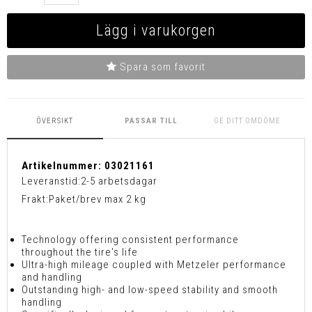
Lägg i varukorgen
Spara som favorit
ÖVERSIKT
PASSAR TILL
GE DITT OMDÖME
Artikelnummer:
03021161
Leveranstid:
2-5 arbetsdagar
Frakt:
Paket/brev max 2 kg
Technology offering consistent performance
throughout the tire's life
Ultra-high mileage coupled with Metzeler performance
and handling
Outstanding high- and low-speed stability and smooth
handling