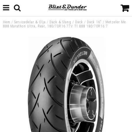
Hem
/
Servicedelar & Olja
/
Däck & Slang
/
Däck
/
Däck 16"
/
Metzeler Me
888 Marathon Ultra, Rear, 180/70R16 77V Tl 888 180/70R16 7