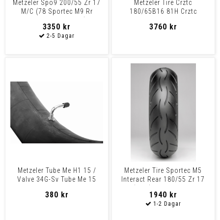
Metzeler Spo9 200/55 Zr 17
Metzeler Tire Crztc
M/C (78 Sportec M9 Rr
180/65B16 81H Crztc
200/55Zr17 M/C (
180/65B16 81H Rf Tl
3350 kr
3760 kr
Metzeler Tube Me H1 15 /
Metzeler Tire Sportec M5
Valve 34G-Sv Tube Me 15
Interact Rear 180/55 Zr 17
170/80-200/70-15 Sv
(73W) Tl Spo M5 In
380 kr
1940 kr